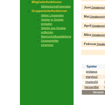
Mitgliederfunktionen
Mitgliedschaft beenden
Juni
Detailansich
Gruppenleiterfunktionen
Aktive Ligaspieler
Mai
Detailansicht
Spieler in Gruppe
einladen
April
Detailansic
Spieler aus Gruppe
entfernen
März
Detailansic
Mannschaftsaufstellung
Gruppenleiter
Februar
Detaila
ernennen
Spieler
protaeus
marylou2
charles50
HessenBär
Gesamt