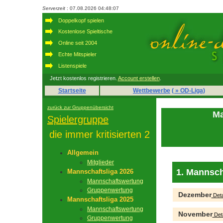
Serverzeit
: 07.08.2026 04:48:07
Doppelkopf spielen
Kostenlose Spieltische
Online seit 2004
Echte Mitspieler
Listenspiele
Jetzt kostenlos registrieren.
Account erstellen
.
Startseite
Wettbewerbe
( » OD-Liga)
zurück zur Gruppenübersicht
Ma
Spielergruppe
die immer kritisierten 2
Allgemein
Mitglieder
1. Mannsch
Mannschaftsliga 2026
Mannschaftswertung
Gruppenwertung
Dezember
Deta
Mannschaftsliga 2025
Mannschaftswertung
November
Deta
Gruppenwertung