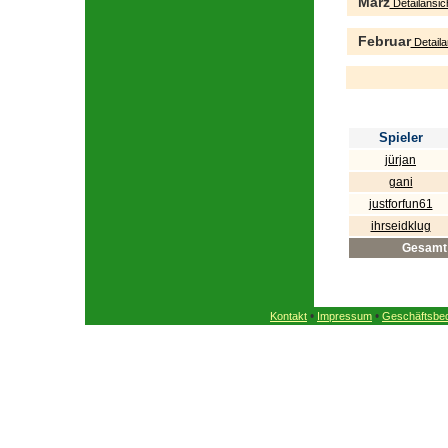
März
Detailansic
Februar
Detaila
Spieler
jürjan
gani
justforfun61
ihrseidklug
Gesamt
•
•
Kontakt
Impressum
Geschäftsbe