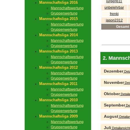
jürgen611
Mannschaftsliga 2016
unbelehrbar
Mannschaftswertung
Gruppenwertung
frenki
Mannschaftsliga 2015
jason2312
Mannschaftswertung
Gesamt
Gruppenwertung
Mannschaftsliga 2014
Mannschaftswertung
Gruppenwertung
Mannschaftsliga 2013
Mannschaftswertung
2. Mannsch
Gruppenwertung
Mannschaftsliga 2012
Dezember
Deta
Mannschaftswertung
Gruppenwertung
November
Deta
Mannschaftsliga 2011
Mannschaftswertung
Oktober
Detaila
Gruppenwertung
Mannschaftsliga 2010
September
Mannschaftswertung
Det
Gruppenwertung
Mannschaftsliga 2009
August
Detailan
Mannschaftswertung
Gruppenwertung
Juli
Detailansicht