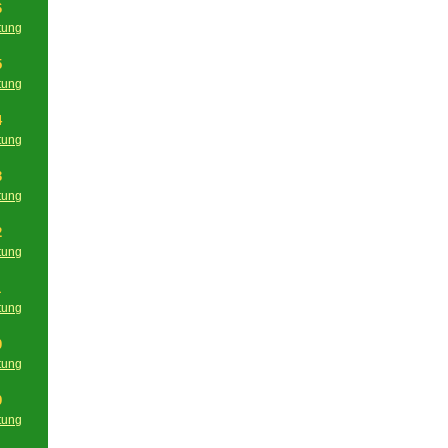
6
tung
g
5
tung
g
4
tung
g
3
tung
g
2
tung
g
1
tung
g
0
tung
g
9
tung
g