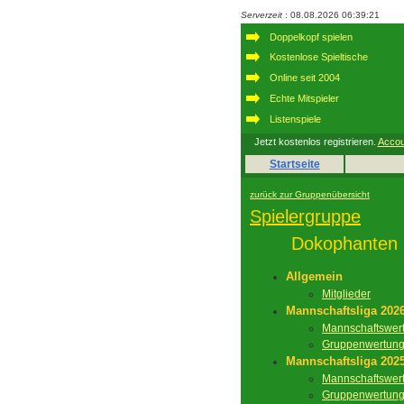
Serverzeit
: 08.08.2026 06:39:21
Doppelkopf spielen
Kostenlose Spieltische
Online seit 2004
Echte Mitspieler
Listenspiele
Jetzt kostenlos registrieren.
Accou
Startseite
zurück zur Gruppenübersicht
Spielergruppe
Dokophanten
Allgemein
Mitglieder
Mannschaftsliga 202
Mannschaftswer
Gruppenwertun
Mannschaftsliga 202
Mannschaftswer
Gruppenwertun