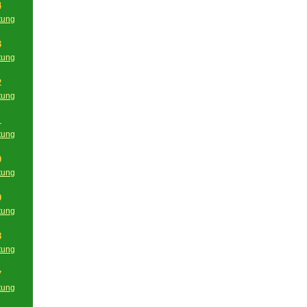
4
tung
g
3
tung
g
2
tung
g
1
tung
g
0
tung
g
9
tung
g
8
tung
g
7
tung
g