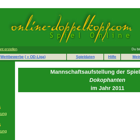
nt erstellen
.
Du bi
Wettbewerbe
( » OD-Liga)
Spieldaten
Hilfe
Mei
Mannschaftsaufstellung der Spie
Dokophanten
im Jahr 2011
6
tung
g
5
tung
g