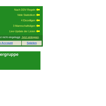
Nach DDV Regeln
Viele Statistiken
4 Einzelligen
3 Mannschaftsligen
Live-Update der Listen
st nicht eingeloggt.
Jetzt einloggen
.
n Account
Spielen
lergruppe