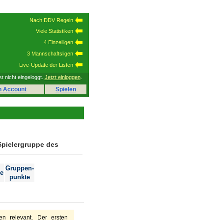
Nach DDV Regeln
Viele Statistiken
4 Einzelligen
3 Mannschaftsligen
Live-Update der Listen
st nicht eingeloggt.
Jetzt einloggen
.
n Account
Spielen
Spielergruppe des
Gruppen-
e
punkte
n relevant. Der ersten