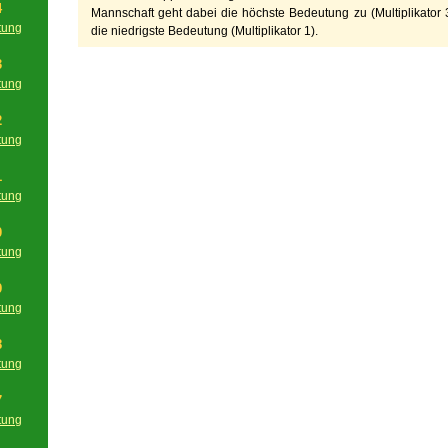
4
Mannschaft geht dabei die höchste Bedeutung zu (Multiplikator 3
tung
die niedrigste Bedeutung (Multiplikator 1).
g
3
tung
g
2
tung
g
1
tung
g
0
tung
g
9
tung
g
8
tung
g
7
tung
g