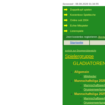
Serverzeit
: 08.08.2026 01:34:55
Doppelkopf spielen
Kostenlose Spieltische
Online seit 2004
Echte Mitspieler
Listenspiele
Jetzt kostenlos registrieren.
Accou
Startseite
zurück zur Gruppenübersicht
Spielergruppe
GLADIATORE
Allgemein
Mitglieder
Mannschaftsliga 202
Mannschaftswer
Gruppenwertun
Mannschaftsliga 202
Mannschaftswer
Gruppenwertun