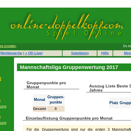
nt erstellen
.
Du bi
Wettbewerbe
( » OD-Liga)
Spieldaten
Hilfe
Mei
Mannschaftsliga Gruppenwertung 2017
N
Gruppenpunkte pro
Auszug Liste Beste 
Monat
Jahres
Gruppen-
Monat
6
punkte
Platz
Grupp
tung
Gesamt
0
g
5
Einzelauflistung Gruppenpunkte pro Monat
tung
g
Für die Gruppenwertung sind nur die ersten 3 Mannschafte