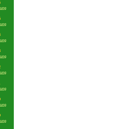
6
tung
g
5
tung
g
4
tung
g
3
tung
g
2
tung
g
1
tung
g
0
tung
g
9
tung
g