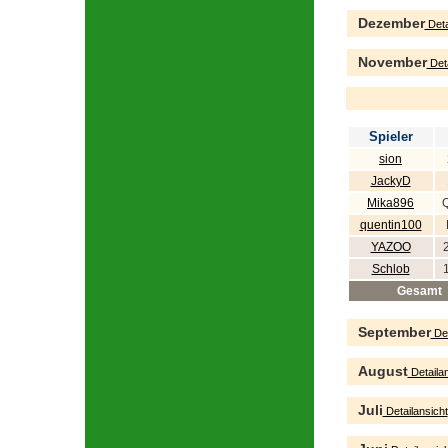
Dezember
Deta
November
Deta
Spieler
sion
JackyD
Mika896
quentin100
YAZOO
Schlob
Gesamt
September
Det
August
Detailan
Juli
Detailansicht