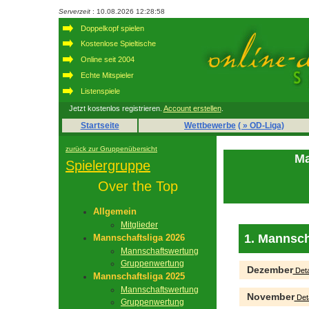
Serverzeit
: 10.08.2026 12:28:58
Doppelkopf spielen
Kostenlose Spieltische
Online seit 2004
Echte Mitspieler
Listenspiele
Jetzt kostenlos registrieren.
Account erstellen
.
Startseite
Wettbewerbe
( » OD-Liga)
zurück zur Gruppenübersicht
Ma
Spielergruppe
Over the Top
Allgemein
Mitglieder
1. Mannsch
Mannschaftsliga 2026
Mannschaftswertung
Gruppenwertung
Dezember
Deta
Mannschaftsliga 2025
Mannschaftswertung
November
Deta
Gruppenwertung