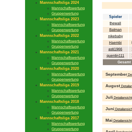
Mannschaftsliga 2024
Mannschaftswertung
Gruppenwertung
Spieler
Mannschaftsliga 2023
thewall
Mannschaftswertung
Batman
Gruppenwertung
Mannschaftsliga 2022
nikebaby
Mannschaftswertung
Haembi
Gruppenwertung
asti1966
Mannschaftsliga 2021
quentin111
Mannschaftswertung
Gesamt
Gruppenwertung
Mannschaftsliga 2020
September
Mannschaftswertung
Det
Gruppenwertung
Mannschaftsliga 2019
August
Detailan
Mannschaftswertung
Gruppenwertung
Juli
Detailansicht
Mannschaftsliga 2018
Mannschaftswertung
Juni
Detailansich
Gruppenwertung
Mannschaftsliga 2017
Mai
Detailansicht
Mannschaftswertung
Gruppenwertung
April