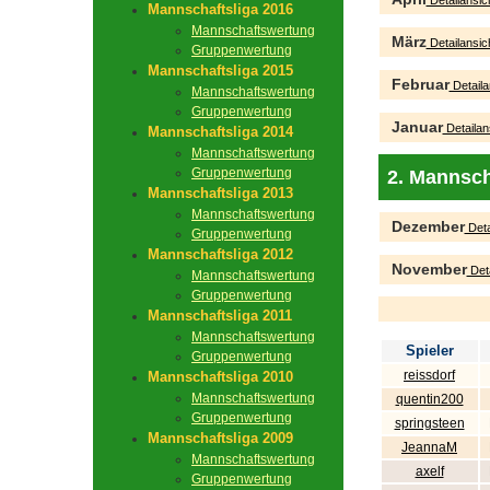
Detailansic
Mannschaftsliga 2016
Mannschaftswertung
März
Detailansic
Gruppenwertung
Mannschaftsliga 2015
Februar
Detaila
Mannschaftswertung
Gruppenwertung
Januar
Detailan
Mannschaftsliga 2014
Mannschaftswertung
Gruppenwertung
2. Mannsch
Mannschaftsliga 2013
Mannschaftswertung
Dezember
Deta
Gruppenwertung
Mannschaftsliga 2012
November
Deta
Mannschaftswertung
Gruppenwertung
Mannschaftsliga 2011
Mannschaftswertung
Spieler
Gruppenwertung
reissdorf
Mannschaftsliga 2010
Mannschaftswertung
quentin200
Gruppenwertung
springsteen
Mannschaftsliga 2009
JeannaM
Mannschaftswertung
axelf
Gruppenwertung