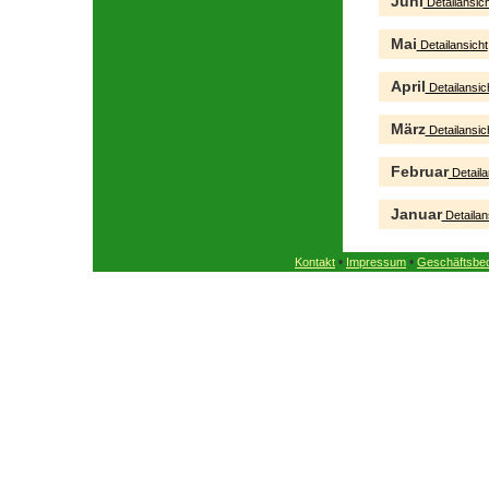
Juni
Detailansich
Mai
Detailansicht
April
Detailansic
März
Detailansic
Februar
Detaila
Januar
Detailan
•
•
Kontakt
Impressum
Geschäftsbe