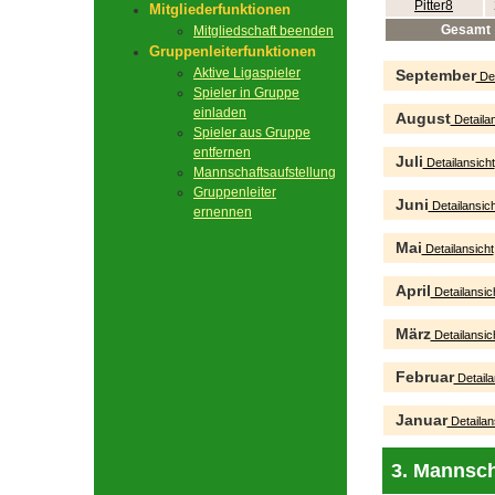
Pitter8
Mitgliederfunktionen
Gesamt
Mitgliedschaft beenden
Gruppenleiterfunktionen
Aktive Ligaspieler
September
Det
Spieler in Gruppe
einladen
August
Detailan
Spieler aus Gruppe
entfernen
Juli
Detailansicht
Mannschaftsaufstellung
Gruppenleiter
Juni
Detailansich
ernennen
Mai
Detailansicht
April
Detailansic
März
Detailansic
Februar
Detaila
Januar
Detailan
3. Mannsch