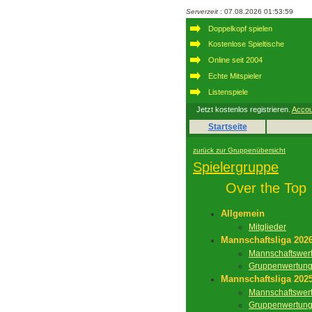
Serverzeit
: 07.08.2026 01:53:59
Doppelkopf spielen
Kostenlose Spieltische
Online seit 2004
Echte Mitspieler
Listenspiele
Jetzt kostenlos registrieren.
Accou
Startseite
zurück zur Gruppenübersicht
Spielergruppe
Over the Top
Allgemein
Mitglieder
Mannschaftsliga 202
Mannschaftswer
Gruppenwertun
Mannschaftsliga 202
Mannschaftswer
Gruppenwertun