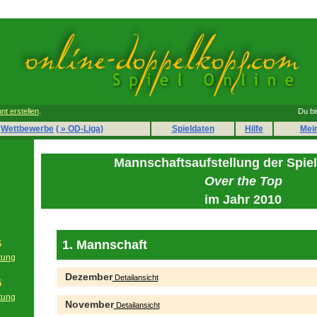
nt erstellen
.
Du bi
Wettbewerbe
( » OD-Liga)
Spieldaten
Hilfe
Mei
Mannschaftsaufstellung der Spie
Over the Top
im Jahr 2010
1. Mannschaft
6
tung
g
Dezember
Detailansicht
5
tung
November
Detailansicht
g