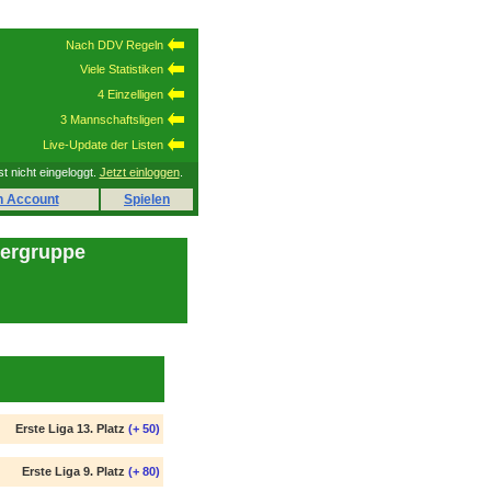
Nach DDV Regeln
Viele Statistiken
4 Einzelligen
3 Mannschaftsligen
Live-Update der Listen
st nicht eingeloggt.
Jetzt einloggen
.
n Account
Spielen
lergruppe
Erste Liga 13. Platz
(+ 50)
Erste Liga 9. Platz
(+ 80)