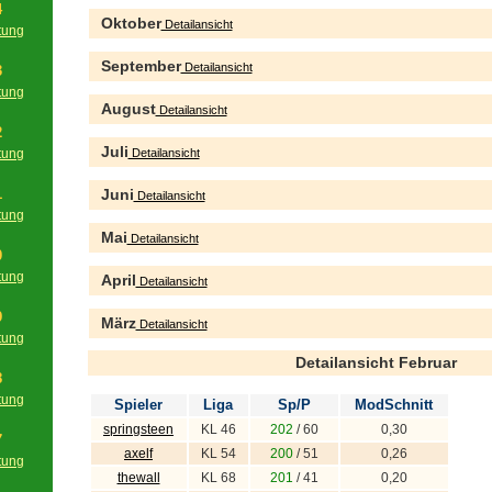
4
Oktober
Detailansicht
tung
g
September
Detailansicht
3
tung
August
Detailansicht
g
2
Juli
tung
Detailansicht
g
1
Juni
Detailansicht
tung
g
Mai
Detailansicht
0
tung
April
Detailansicht
g
9
März
Detailansicht
tung
g
Detailansicht Februar
8
tung
Spieler
Liga
Sp/P
ModSchnitt
g
springsteen
KL 46
202
/ 60
0,30
7
axelf
KL 54
200
/ 51
0,26
tung
thewall
KL 68
201
/ 41
0,20
g