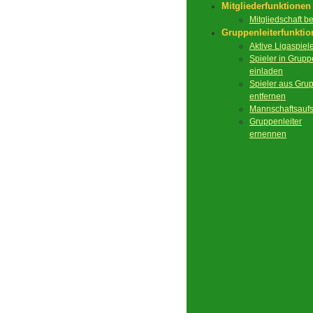
Mitgliederfunktionen
Mitgliedschaft 
Gruppenleiterfunkti
Aktive Ligaspiel
Spieler in Grupp
einladen
Spieler aus Gru
entfernen
Mannschaftsaufs
Gruppenleiter
ernennen