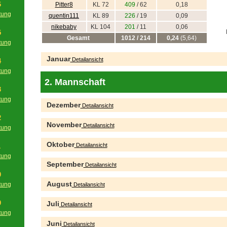
6
Pitter8
KL 72
409
/ 62
0,18
tung
quentin111
KL 89
226
/ 19
0,09
g
nikebaby
KL 104
201
/ 11
0,06
5
Gesamt
1012 / 214
0,24
(5,64)
tung
g
Januar
Detailansicht
4
tung
g
2. Mannschaft
3
tung
Dezember
Detailansicht
g
2
November
Detailansicht
tung
g
Oktober
Detailansicht
1
tung
September
g
Detailansicht
0
August
tung
Detailansicht
g
9
Juli
Detailansicht
tung
g
Juni
Detailansicht