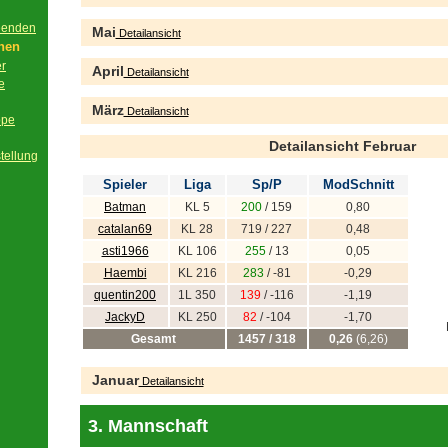
beenden
Mai
Detailansicht
onen
er
April
Detailansicht
e
März
Detailansicht
ppe
Detailansicht Februar
tellung
Spieler
Liga
Sp/P
ModSchnitt
Batman
KL 5
200
/ 159
0,80
catalan69
KL 28
719 / 227
0,48
asti1966
KL 106
255
/ 13
0,05
Haembi
KL 216
283
/ -81
-0,29
quentin200
1L 350
139
/ -116
-1,19
JackyD
KL 250
82
/ -104
-1,70
Gesamt
1457 / 318
0,26
(6,26)
Januar
Detailansicht
3. Mannschaft