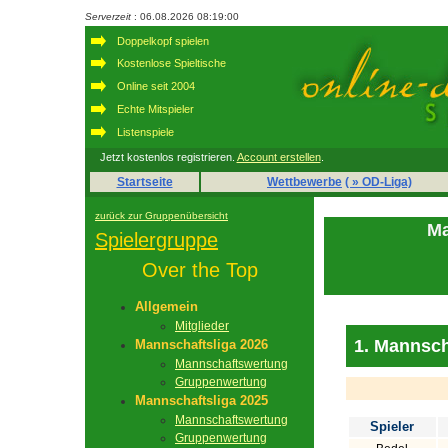
Serverzeit
: 06.08.2026 08:19:00
Doppelkopf spielen
Kostenlose Spieltische
Online seit 2004
Echte Mitspieler
Listenspiele
Jetzt kostenlos registrieren.
Account erstellen
.
Startseite
Wettbewerbe
( » OD-Liga)
zurück zur Gruppenübersicht
Ma
Spielergruppe
Over the Top
Allgemein
Mitglieder
1. Mannsch
Mannschaftsliga 2026
Mannschaftswertung
Gruppenwertung
Mannschaftsliga 2025
Mannschaftswertung
Spieler
Gruppenwertung