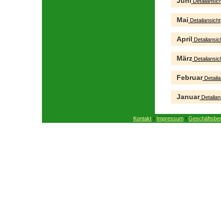
Juni
Detailansich
Mai
Detailansicht
April
Detailansic
März
Detailansic
Februar
Detaila
Januar
Detailan
•
•
Kontakt
Impressum
Geschäftsbe