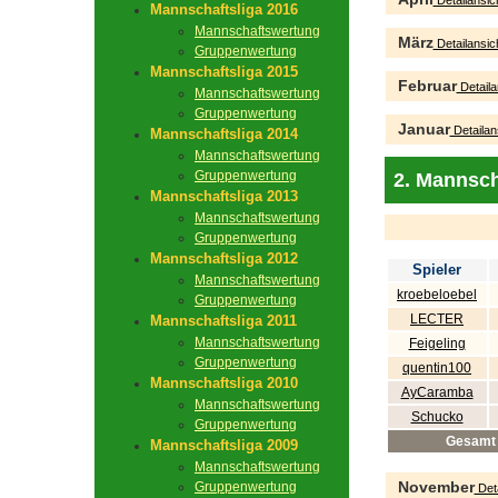
Detailansic
Mannschaftsliga 2016
Mannschaftswertung
März
Detailansic
Gruppenwertung
Mannschaftsliga 2015
Februar
Detaila
Mannschaftswertung
Gruppenwertung
Januar
Detailan
Mannschaftsliga 2014
Mannschaftswertung
Gruppenwertung
2. Mannsch
Mannschaftsliga 2013
Mannschaftswertung
Gruppenwertung
Mannschaftsliga 2012
Spieler
Mannschaftswertung
kroebeloebel
Gruppenwertung
LECTER
Mannschaftsliga 2011
Mannschaftswertung
Feigeling
Gruppenwertung
quentin100
Mannschaftsliga 2010
AyCaramba
Mannschaftswertung
Schucko
Gruppenwertung
Gesamt
Mannschaftsliga 2009
Mannschaftswertung
November
Gruppenwertung
Deta