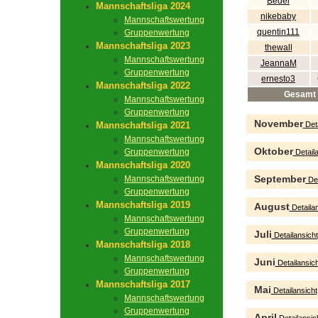
Bedel
Mannschaftsliga 2024
nikebaby
Mannschaftswertung
quentin111
Gruppenwertung
Mannschaftsliga 2023
thewall
Mannschaftswertung
JeannaM
Gruppenwertung
ernesto3
Mannschaftsliga 2022
Gesamt
Mannschaftswertung
Gruppenwertung
November
Mannschaftsliga 2021
Deta
Mannschaftswertung
Oktober
Gruppenwertung
Detaila
Mannschaftsliga 2020
September
Mannschaftswertung
Det
Gruppenwertung
Mannschaftsliga 2019
August
Detailan
Mannschaftswertung
Gruppenwertung
Juli
Detailansicht
Mannschaftsliga 2018
Mannschaftswertung
Juni
Detailansich
Gruppenwertung
Mannschaftsliga 2017
Mai
Detailansicht
Mannschaftswertung
Gruppenwertung
April