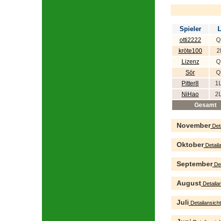
Spieler
L
otti2222
Q
kröte100
2
Lizenz
Q
Sör
Q
Pitter8
1
NiHao
2
Gesamt
November
Deta
Oktober
Detaila
September
Det
August
Detailan
Juli
Detailansicht