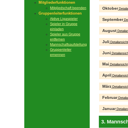
Mitgliederfunktionen
Mitgliedschaft beenden
Oktober
Detaila
Gruppenleiterfunktionen
Aktive Ligaspieler
September
Det
Spieler in Gruppe
einladen
August
Detailan
Spieler aus Gruppe
entfernen
Juli
Detailansicht
Mannschaftsaufstellung
Gruppenleiter
Juni
Detailansich
ernennen
Mai
Detailansicht
April
Detailansic
März
Detailansic
Februar
Detaila
Januar
Detailan
3. Mannsch