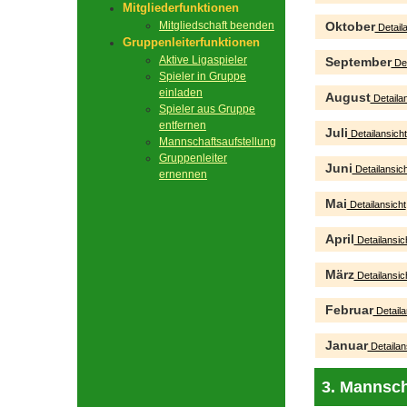
Mitgliederfunktionen
Mitgliedschaft beenden
Oktober
Detaila
Gruppenleiterfunktionen
Aktive Ligaspieler
September
Det
Spieler in Gruppe
einladen
August
Detailan
Spieler aus Gruppe
entfernen
Juli
Detailansicht
Mannschaftsaufstellung
Gruppenleiter
Juni
Detailansich
ernennen
Mai
Detailansicht
April
Detailansic
März
Detailansic
Februar
Detaila
Januar
Detailan
3. Mannsch