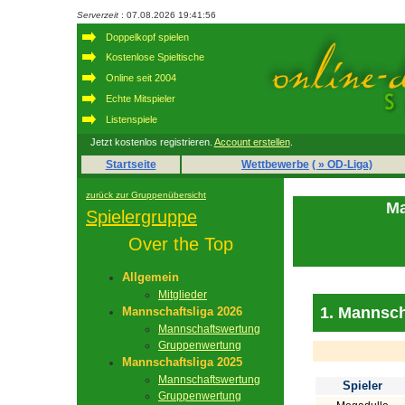
Serverzeit
: 07.08.2026 19:41:56
Doppelkopf spielen
Kostenlose Spieltische
Online seit 2004
Echte Mitspieler
Listenspiele
Jetzt kostenlos registrieren.
Account erstellen
.
Startseite
Wettbewerbe
( » OD-Liga)
zurück zur Gruppenübersicht
Ma
Spielergruppe
Over the Top
Allgemein
Mitglieder
1. Mannsch
Mannschaftsliga 2026
Mannschaftswertung
Gruppenwertung
Mannschaftsliga 2025
Mannschaftswertung
Spieler
Gruppenwertung