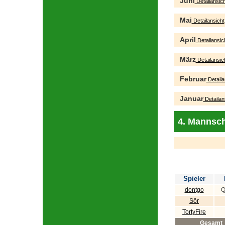
Juni
Detailansich
Mai
Detailansicht
April
Detailansic
März
Detailansic
Februar
Detaila
Januar
Detailan
4. Mannsch
Spieler
dontgo
Q
Sör
TortyFire
Gesamt