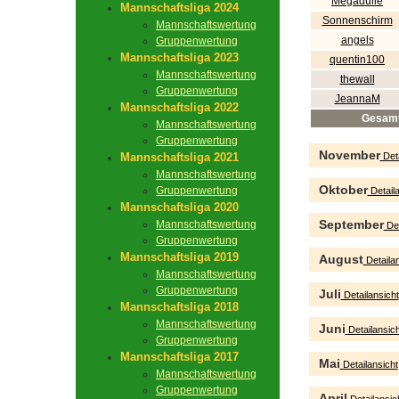
Megadulle
Mannschaftsliga 2024
Sonnenschirm
Mannschaftswertung
angels
Gruppenwertung
Mannschaftsliga 2023
quentin100
Mannschaftswertung
thewall
Gruppenwertung
JeannaM
Mannschaftsliga 2022
Gesam
Mannschaftswertung
Gruppenwertung
November
Mannschaftsliga 2021
Deta
Mannschaftswertung
Oktober
Gruppenwertung
Detaila
Mannschaftsliga 2020
September
Mannschaftswertung
Det
Gruppenwertung
Mannschaftsliga 2019
August
Detailan
Mannschaftswertung
Gruppenwertung
Juli
Detailansicht
Mannschaftsliga 2018
Mannschaftswertung
Juni
Detailansich
Gruppenwertung
Mannschaftsliga 2017
Mai
Detailansicht
Mannschaftswertung
Gruppenwertung
April