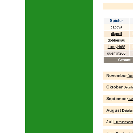
Spieler
captiva
dkprofi
dobberkau
LuckyNr88
quentin200
Gesamt
November
Deta
Oktober
Detaila
September
Det
August
Detailan
Juli
Detailansicht