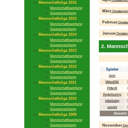
Detailansic
Mannschaftsliga 2016
Mannschaftswertung
März
Detailansic
Gruppenwertung
Mannschaftsliga 2015
Februar
Detaila
Mannschaftswertung
Gruppenwertung
Januar
Detailan
Mannschaftsliga 2014
Mannschaftswertung
Gruppenwertung
2. Mannsch
Mannschaftsliga 2013
Mannschaftswertung
Gruppenwertung
Mannschaftsliga 2012
Spieler
Mannschaftswertung
sion
Gruppenwertung
Mika896
Mannschaftsliga 2011
Mannschaftswertung
Pitter8
Gruppenwertung
Angelsunny
Mannschaftsliga 2010
nikebaby
Mannschaftswertung
uuups
Gruppenwertung
Gesamt
Mannschaftsliga 2009
Mannschaftswertung
November
Gruppenwertung
Deta