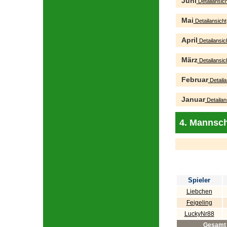
Juni
Detailansich
Mai
Detailansicht
April
Detailansic
März
Detailansic
Februar
Detaila
Januar
Detailan
4. Mannsch
Spieler
Liebchen
Feigeling
LuckyNr88
Gesamt