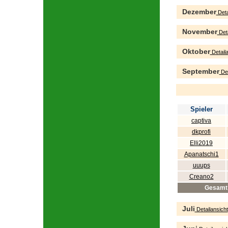
Dezember
Deta
November
Deta
Oktober
Detaila
September
Det
Spieler
captiva
dkprofi
Elli2019
Apanatschi1
uuups
Creano2
Gesamt
Juli
Detailansicht