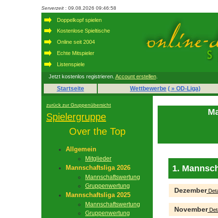
Serverzeit
: 09.08.2026 09:46:58
Doppelkopf spielen
Kostenlose Spieltische
Online seit 2004
Echte Mitspieler
Listenspiele
Jetzt kostenlos registrieren.
Account erstellen
.
Startseite
Wettbewerbe
( » OD-Liga)
zurück zur Gruppenübersicht
Ma
Spielergruppe
Over the Top
Allgemein
Mitglieder
1. Mannsch
Mannschaftsliga 2026
Mannschaftswertung
Gruppenwertung
Dezember
Deta
Mannschaftsliga 2025
Mannschaftswertung
November
Deta
Gruppenwertung