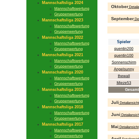
Mannschaftsliga 2024
Oktober
Detaila
Mannschaftswertung
Gruppenwertung
September
Det
Mannschaftsliga 2023
Mannschaftswertung
Gruppenwertung
Mannschaftsliga 2022
Spieler
Mannschaftswertung
quentin200
Gruppenwertung
Mannschaftsliga 2021
quentin100
Mannschaftswertung
Sonnenschirm
Gruppenwertung
Angelsunny
Mannschaftsliga 2020
thewall
Mannschaftswertung
Mieze53
Gruppenwertung
Mannschaftsliga 2019
Gesamt
Mannschaftswertung
Gruppenwertung
Juli
Detailansicht
Mannschaftsliga 2018
Mannschaftswertung
Juni
Detailansich
Gruppenwertung
Mannschaftsliga 2017
Mai
Detailansicht
Mannschaftswertung
Gruppenwertung
April