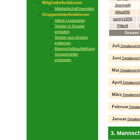
Mitgliederfunktionen
JeannaM
Mitgliedschaft beenden
Mika896
Gruppenleiterfunktionen
sunny1959
Aktive Ligaspieler
Pitter8
Spieler in Gruppe
einladen
Gesamt
Spieler aus Gruppe
entfernen
Juli
Detailansicht
Mannschaftsaufstellung
Gruppenleiter
Juni
Detailansich
ernennen
Mai
Detailansicht
April
Detailansic
März
Detailansic
Februar
Detaila
Januar
Detailan
3. Mannsch