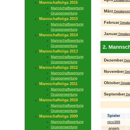
Detailansic
Mannschaftsliga 2016
Mannschaftswertung
März
Detailansic
Gruppenwertung
Mannschaftsliga 2015
Februar
Detaila
Mannschaftswertung
Gruppenwertung
Januar
Detailan
Mannschaftsliga 2014
Mannschaftswertung
Gruppenwertung
2. Mannsch
Mannschaftsliga 2013
Mannschaftswertung
Dezember
Deta
Gruppenwertung
Mannschaftsliga 2012
November
Deta
Mannschaftswertung
Gruppenwertung
Oktober
Detaila
Mannschaftsliga 2011
Mannschaftswertung
September
Gruppenwertung
Det
Mannschaftsliga 2010
Mannschaftswertung
Gruppenwertung
Spieler
Mannschaftsliga 2009
Mannschaftswertung
nico389
Gruppenwertung
angels