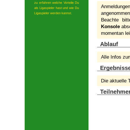
zu erfahren welche Vorteile Du
Anmeldunge
als Ligaspieler hast und wie Du
angenommen
Ligaspieler werden kannst.
Beachte bit
Konsole
abso
momentan lei
Ablauf
Alle Infos zu
Ergebniss
Die aktuelle 
Teilnehmer