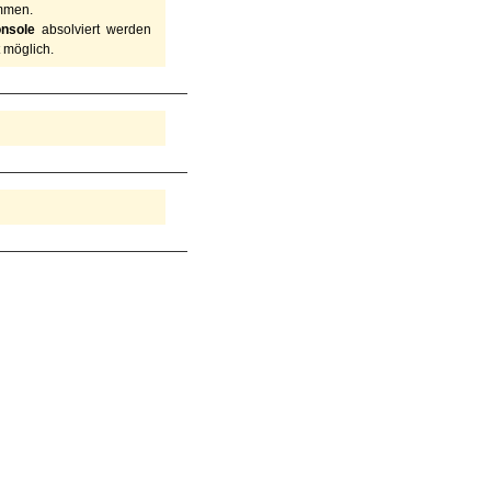
mmen.
nsole
absolviert werden
 möglich.