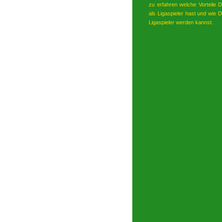
zu erfahren welche Vorteile 
als Ligaspieler hast und wie 
Ligaspieler werden kannst.