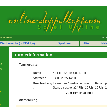
nt erstellen
.
Du bi
Wettbewerbe
( » OD-Liga)
Spieldaten
Hilfe
Mei
Turnierinformation
re
Turnierdaten
ng
Name
:
4 Listen Knock-Out Turnier
Startzeit
:
14.09.2025 14:00
Beschreibung
Es werden 4 verkürzte Listen zu Beginn j
:
Stunde gespielt (14 Uhr, 15 Uhr, 16 Uhr, 
e
Zum Turnierkalender
ei
Anmeldung
um