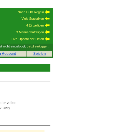
Nach DDV Regeln
Viele Statistiken
4 Einzelligen
3 Mannschaftsligen
Live-Update der Listen
st nicht eingeloggt.
Jetzt einloggen
.
n Account
Spielen
eder vollen
17 Uhr)