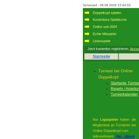
Serverzeit
: 08.08.2026 15:44:03
Doppelkopf spielen
Kostenlose Spieltische
Online seit 2004
Echte Mitspieler
Listenspiele
Jetzt kostenlos registrieren.
Accou
Startseite
Turniere bei Online-
Doppelkopf
Startseite Turnie
Regeln / Anleitu
Turnierkalender
Nur
Ligaspieler
haben die
Möglichkeit an Turnieren bei
Online-Doppelkopf.com
teilzunehmen!
Hier klicken
,