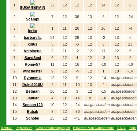
1
12
12
12
12
14
12
8
SUGARBRAIN
2
7
12
38
13
8
12
-24
Scampi
3
1
11
26
12
10
12
-4
loriot
4
barbarella
14
12
29
13
-2
13
6
5
olli63
5
12
-6
12
6
12
23
6
Antoinette
3
11
-2
12
17
12
6
7
SandSeni
6
12
4
12
-3
13
9
8
Ronny57
11
12
16
12
-10
12
-10
9
winchester
9
12
-4
12
1
10
-14
10
Dysnomia
13
12
9
12
-14
ausgeschieden
11
Doko2018U
2
11
-10
13
4
ausgeschieden
12
Betman
16
12
3
12
-15
ausgeschieden
13
Januar
4
11
-14
9
-16
ausgeschieden
14
Scooter123
10
12
-24
ausgeschieden
ausgeschieden
15
Babak
8
12
-36
ausgeschieden
ausgeschieden
16
Schofei
15
12
-41
ausgeschieden
ausgeschieden
•
•
•
•
•
Kontakt
Impressum
Geschäftsbedingungen
Hinweise zum Datenschutz
F.A.Q.
Hilfe