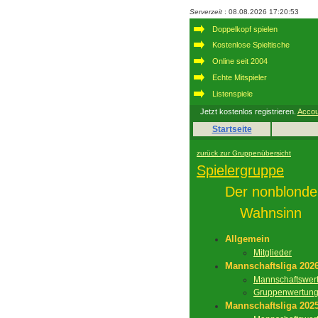
Serverzeit
: 08.08.2026 17:20:53
Doppelkopf spielen
Kostenlose Spieltische
Online seit 2004
Echte Mitspieler
Listenspiele
Jetzt kostenlos registrieren.
Accou
Startseite
zurück zur Gruppenübersicht
Spielergruppe
Der nonblonde
Wahnsinn
Allgemein
Mitglieder
Mannschaftsliga 202
Mannschaftswer
Gruppenwertun
Mannschaftsliga 202