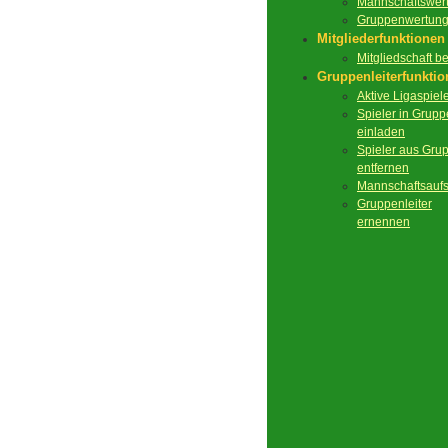
Mannschaftswer
Gruppenwertun
Mitgliederfunktionen
Mitgliedschaft 
Gruppenleiterfunkti
Aktive Ligaspiel
Spieler in Grupp
einladen
Spieler aus Gru
entfernen
Mannschaftsaufs
Gruppenleiter
ernennen