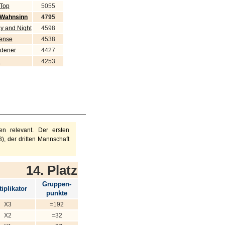
 Top
5055
 Wahnsinn
4795
 and Night
4598
sense
4538
dener
4427
E
4253
n relevant. Der ersten
), der dritten Mannschaft
14. Platz
Gruppen-
iplikator
punkte
X3
=192
X2
=32