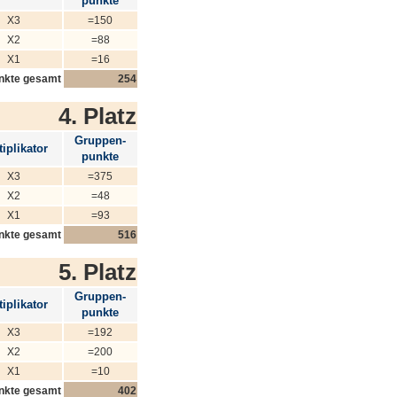
punkte
X3
=150
X2
=88
X1
=16
nkte gesamt
254
4. Platz
Gruppen-
iplikator
punkte
X3
=375
X2
=48
X1
=93
nkte gesamt
516
5. Platz
Gruppen-
iplikator
punkte
X3
=192
X2
=200
X1
=10
nkte gesamt
402