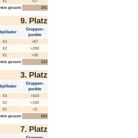
X1
=27
nkte gesamt
251
9. Platz
Gruppen-
iplikator
punkte
X3
=87
X2
=200
X1
=36
nkte gesamt
323
3. Platz
Gruppen-
iplikator
punkte
X3
=420
X2
=160
X1
=3
nkte gesamt
583
7. Platz
Gruppen-