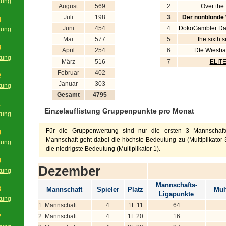
tung
August
569
2
Over the
g
Juli
198
3
Der nonblonde
4
Juni
454
4
DokoGambler Day
tung
g
Mai
577
5
the sixth 
3
April
254
6
DIe Wiesba
tung
März
516
7
ELIT
g
Februar
402
2
Januar
303
tung
g
Gesamt
4795
1
Einzelauflistung Gruppenpunkte pro Monat
tung
g
Für die Gruppenwertung sind nur die ersten 3 Mannschafte
0
Mannschaft geht dabei die höchste Bedeutung zu (Multiplikator 3
tung
die niedrigste Bedeutung (Multiplikator 1).
g
9
Dezember
tung
g
Mannschafts-
8
Mannschaft
Spieler
Platz
Mult
Ligapunkte
tung
1. Mannschaft
4
1L 11
64
g
2. Mannschaft
4
1L 20
16
7