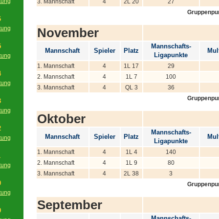
tung
3. Mannschaft
4
2L 20
27
g
Gruppenpu
6
tung
November
g
5
Mannschafts-
Mannschaft
Spieler
Platz
Mult
Ligapunkte
tung
g
1. Mannschaft
4
1L 17
29
4
2. Mannschaft
4
1L 7
100
tung
3. Mannschaft
4
QL 3
36
g
Gruppenpu
3
tung
Oktober
g
2
Mannschafts-
Mannschaft
Spieler
Platz
Mult
tung
Ligapunkte
g
1. Mannschaft
4
1L 4
140
1
2. Mannschaft
4
1L 9
80
tung
3. Mannschaft
4
2L 38
3
g
0
Gruppenpu
tung
September
g
9
Mannschafts-