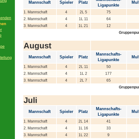
tung
Mannschaft
Spieler
Platz
Mult
Ligapunkte
g
1. Mannschaft
4
2L 5
75
beenden
2. Mannschaft
4
1L 11
64
onen
3. Mannschaft
4
1L 21
12
er
Gruppenpu
e
August
ppe
Mannschafts-
Mannschaft
Spieler
Platz
Mult
tellung
Ligapunkte
1. Mannschaft
4
2L 11
50
2. Mannschaft
4
1L 2
177
3. Mannschaft
4
2L 7
65
Gruppenpu
Juli
Mannschafts-
Mannschaft
Spieler
Platz
Mult
Ligapunkte
1. Mannschaft
4
2L 14
41
2. Mannschaft
4
1L 16
33
3. Mannschaft
4
1L 22
9