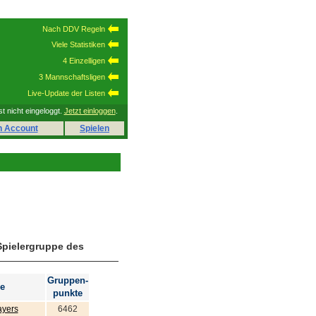
Nach DDV Regeln
Viele Statistiken
4 Einzelligen
3 Mannschaftsligen
Live-Update der Listen
st nicht eingeloggt.
Jetzt einloggen
.
n Account
Spielen
Spielergruppe des
Gruppen-
e
punkte
ayers
6462