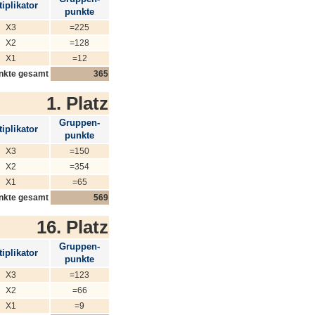
iplikator
punkte
X3
=225
X2
=128
X1
=12
nkte gesamt
365
1. Platz
Gruppen-
iplikator
punkte
X3
=150
X2
=354
X1
=65
nkte gesamt
569
16. Platz
Gruppen-
iplikator
punkte
X3
=123
X2
=66
X1
=9