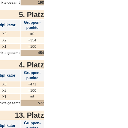
nkte gesamt
198
5. Platz
Gruppen-
iplikator
punkte
X3
=0
X2
=354
X1
=100
nkte gesamt
454
4. Platz
Gruppen-
iplikator
punkte
X3
=471
X2
=100
X1
=6
nkte gesamt
577
13. Platz
Gruppen-
iplikator