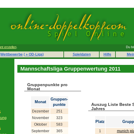
nt erstellen
.
Du bi
Wettbewerbe
( » OD-Liga)
Spieldaten
Hilfe
Mei
Mannschaftsliga Gruppenwertung 2011
Gruppenpunkte pro
Monat
Gruppen-
Monat
Auszug Liste Beste 
punkte
Jahres
Dezember
251
6
tung
November
323
Platz
Grupp
g
Oktober
583
5
September
365
1
munich pl