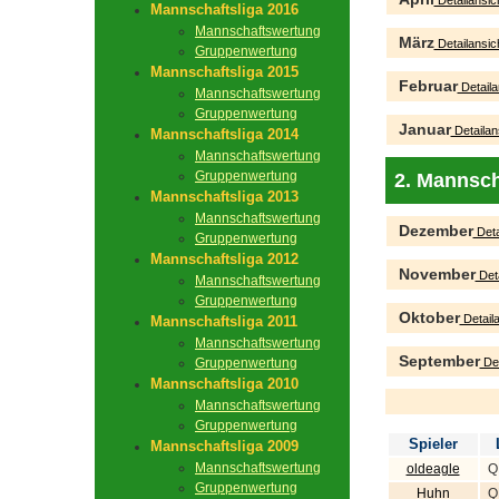
Detailansic
Mannschaftsliga 2016
Mannschaftswertung
März
Detailansic
Gruppenwertung
Mannschaftsliga 2015
Februar
Detaila
Mannschaftswertung
Gruppenwertung
Januar
Detailan
Mannschaftsliga 2014
Mannschaftswertung
Gruppenwertung
2. Mannsch
Mannschaftsliga 2013
Mannschaftswertung
Dezember
Deta
Gruppenwertung
Mannschaftsliga 2012
November
Deta
Mannschaftswertung
Gruppenwertung
Oktober
Detaila
Mannschaftsliga 2011
Mannschaftswertung
September
Gruppenwertung
Det
Mannschaftsliga 2010
Mannschaftswertung
Gruppenwertung
Spieler
Mannschaftsliga 2009
Mannschaftswertung
oldeagle
Q
Gruppenwertung
Huhn
Q