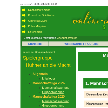
Serverzeit
: 06.08.2026 05:38:19
Doppelkopf spielen
Kostenlose Spieltische
Online seit 2004
Echte Mitspieler
Listenspiele
Jetzt kostenlos registrieren.
Account erstellen
.
Startseite
Wettbewerbe
( » OD-Liga)
zurück zur Gruppenübersicht
Ma
Spielergruppe
Hühner an die Macht
Allgemein
Mitglieder
1. Mannsch
Mannschaftsliga 2026
Mannschaftswertung
Gruppenwertung
Dezember
Deta
Mannschaftsliga 2025
Mannschaftswertung
November
Deta
Gruppenwertung