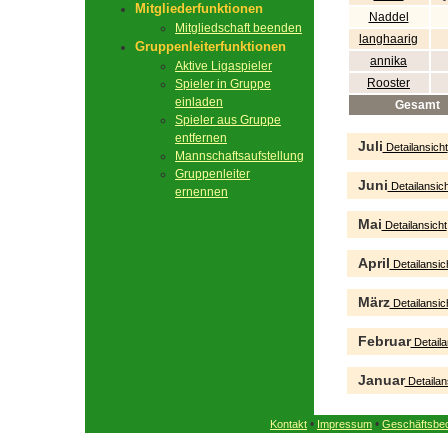
Mitgliederfunktionen
Naddel
Mitgliedschaft beenden
langhaarig
Gruppenleiterfunktionen
annika
Aktive Ligaspieler
Rooster
Spieler in Gruppe
einladen
Gesamt
Spieler aus Gruppe
entfernen
Juli
Detailansicht
Mannschaftsaufstellung
Gruppenleiter
Juni
Detailansich
ernennen
Mai
Detailansicht
April
Detailansic
März
Detailansic
Februar
Detaila
Januar
Detailan
•
•
Kontakt
Impressum
Geschäftsbe