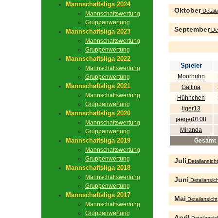
Mannschaftsliga 2024
Oktober
Detaila
Mannschaftswertung
Gruppenwertung
September
Det
Mannschaftsliga 2023
Mannschaftswertung
Gruppenwertung
Mannschaftsliga 2022
Spieler
Mannschaftswertung
Moorhuhn
Gruppenwertung
Mannschaftsliga 2021
Gallina
Mannschaftswertung
Hühnchen
Gruppenwertung
tiger13
Mannschaftsliga 2020
jaeger0108
Mannschaftswertung
Miranda
Gruppenwertung
Mannschaftsliga 2019
Gesamt
Mannschaftswertung
Gruppenwertung
Juli
Detailansicht
Mannschaftsliga 2018
Mannschaftswertung
Juni
Detailansich
Gruppenwertung
Mannschaftsliga 2017
Mai
Detailansicht
Mannschaftswertung
Gruppenwertung
April