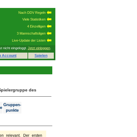
Nach DDV Regeln
Viele Statistiken
4 Einzelligen
3 Mannschaftsligen
Live-Update der Listen
st nicht eingeloggt.
Jetzt einloggen
.
n Account
Spielen
Spielergruppe des
Gruppen-
e
punkte
n relevant. Der ersten