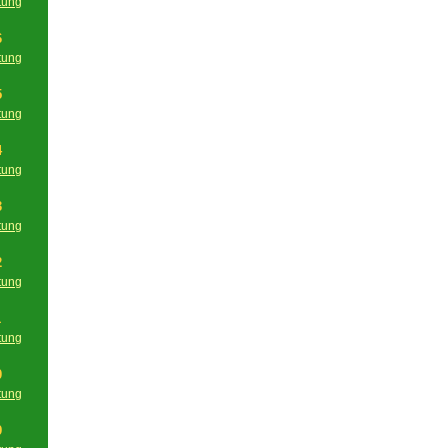
tung
g
6
tung
g
5
tung
g
4
tung
g
3
tung
g
2
tung
g
1
tung
g
0
tung
g
9