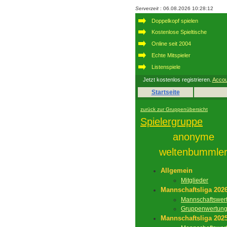
Serverzeit
: 06.08.2026 10:28:12
Doppelkopf spielen
Kostenlose Spieltische
Online seit 2004
Echte Mitspieler
Listenspiele
Jetzt kostenlos registrieren.
Accou
Startseite
zurück zur Gruppenübersicht
Spielergruppe
anonyme
weltenbummle
Allgemein
Mitglieder
Mannschaftsliga 202
Mannschaftswer
Gruppenwertun
Mannschaftsliga 202