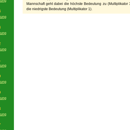
tung
Mannschaft geht dabei die höchste Bedeutung zu (Multiplikator 3
g
die niedrigste Bedeutung (Multiplikator 1).
4
tung
g
3
tung
g
2
tung
g
1
tung
g
0
tung
g
9
tung
g
8
tung
g
7