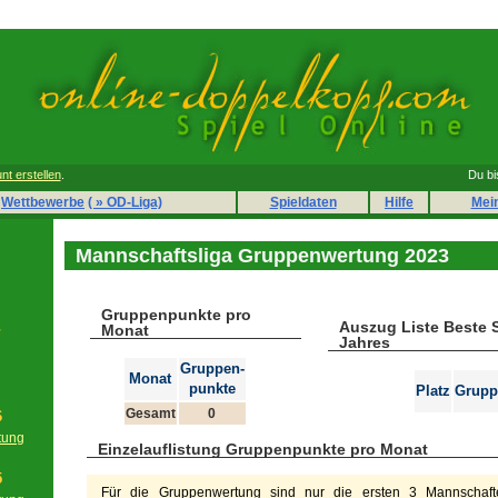
nt erstellen
.
Du bi
Wettbewerbe
( » OD-Liga)
Spieldaten
Hilfe
Mei
Mannschaftsliga Gruppenwertung 2023
Gruppenpunkte pro
Auszug Liste Beste 
r
Monat
Jahres
Gruppen-
Monat
punkte
Platz
Grupp
Gesamt
0
6
tung
Einzelauflistung Gruppenpunkte pro Monat
g
5
Für die Gruppenwertung sind nur die ersten 3 Mannschafte