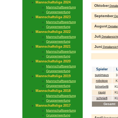
Mannschaftsliga 2024
Oktober
Detaila
Mannschaftswertung
Gruppenwertung
September
Det
Mannschaftsliga 2023
Mannschaftswertung
August
Detailan
Gruppenwertung
Mannschaftsliga 2022
Juli
Mannschaftswertung
Detailansicht
Gruppenwertung
Mannschaftsliga 2021
Juni
Detailansich
Mannschaftswertung
Gruppenwertung
Mannschaftsliga 2020
Mannschaftswertung
Spieler
L
Gruppenwertung
supimaus
1
Mannschaftsliga 2019
robokop
K
Mannschaftswertung
Gruppenwertung
bösebetti
KL
Mannschaftsliga 2018
raupi
KL
Mannschaftswertung
schniefi
KL
Gruppenwertung
Gesamt
Mannschaftsliga 2017
Mannschaftswertung
Gruppenwertung
April