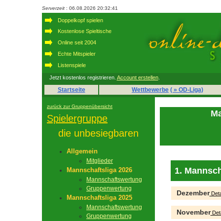
Serverzeit
: 06.08.2026 20:32:41
Doppelkopf spielen
Kostenlose Spieltische
Online seit 2004
Echte Mitspieler
Listenspiele
Jetzt kostenlos registrieren.
Account erstellen
.
Startseite
Wettbewerbe
( » OD-Liga)
zurück zur Gruppenübersicht
Ma
Spielergruppe
die unbesiegbaren
Allgemein
Mitglieder
1. Mannsch
Mannschaftsliga 2026
Mannschaftswertung
Gruppenwertung
Dezember
Deta
Mannschaftsliga 2025
Mannschaftswertung
November
Deta
Gruppenwertung