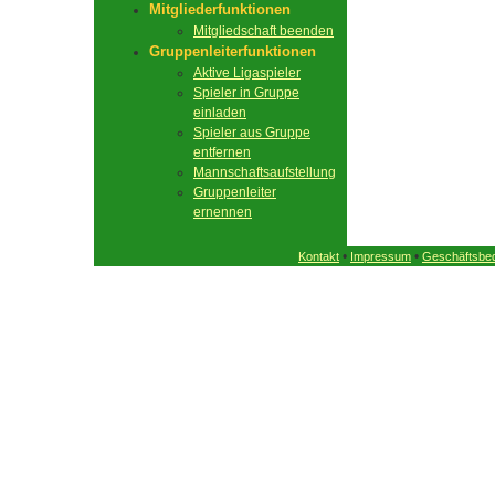
Mitgliederfunktionen
Mitgliedschaft beenden
Gruppenleiterfunktionen
Aktive Ligaspieler
Spieler in Gruppe
einladen
Spieler aus Gruppe
entfernen
Mannschaftsaufstellung
Gruppenleiter
ernennen
•
•
Kontakt
Impressum
Geschäftsbe