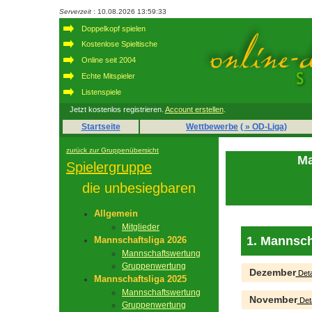
Serverzeit
: 10.08.2026 13:59:33
Doppelkopf spielen
Kostenlose Spieltische
Online seit 2004
Echte Mitspieler
Listenspiele
Jetzt kostenlos registrieren.
Account erstellen
.
Startseite
Wettbewerbe
( » OD-Liga)
zurück zur Gruppenübersicht
Ma
Spielergruppe
die unbesiegbaren
Allgemein
Mitglieder
1. Mannsch
Mannschaftsliga 2026
Mannschaftswertung
Gruppenwertung
Dezember
Deta
Mannschaftsliga 2025
Mannschaftswertung
November
Deta
Gruppenwertung