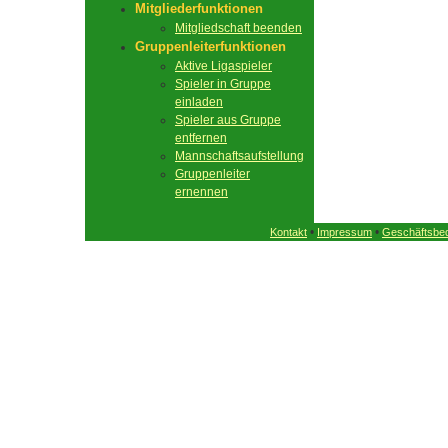
Mitgliederfunktionen
Mitgliedschaft beenden
Gruppenleiterfunktionen
Aktive Ligaspieler
Spieler in Gruppe
einladen
Spieler aus Gruppe
entfernen
Mannschaftsaufstellung
Gruppenleiter
ernennen
•
•
Kontakt
Impressum
Geschäftsbe