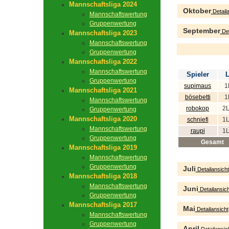
Mannschaftsliga 2024
Oktober
Detaila
Mannschaftswertung
Gruppenwertung
September
Det
Mannschaftsliga 2023
Mannschaftswertung
Gruppenwertung
Mannschaftsliga 2022
Mannschaftswertung
Spieler
L
Gruppenwertung
supimaus
1
Mannschaftsliga 2021
bösebetti
1
Mannschaftswertung
robokop
2L
Gruppenwertung
Mannschaftsliga 2020
schniefi
1L
Mannschaftswertung
raupi
1L
Gruppenwertung
Gesamt
Mannschaftsliga 2019
Mannschaftswertung
Gruppenwertung
Juli
Detailansicht
Mannschaftsliga 2018
Mannschaftswertung
Juni
Detailansich
Gruppenwertung
Mannschaftsliga 2017
Mai
Detailansicht
Mannschaftswertung
Gruppenwertung
April