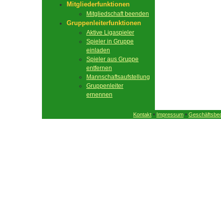
Mitgliederfunktionen
Mitgliedschaft beenden
Gruppenleiterfunktionen
Aktive Ligaspieler
Spieler in Gruppe
einladen
Spieler aus Gruppe
entfernen
Mannschaftsaufstellung
Gruppenleiter
ernennen
•
•
Kontakt
Impressum
Geschäftsbe