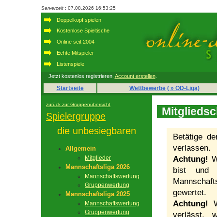
Serverzeit
: 07.08.2026 16:53:25
Doppelkopf spielen
Kostenlose Spieltische
Online seit 2004
Echte Mitspieler
Listenspiele
Jetzt kostenlos registrieren.
Account erstellen
.
Startseite
Wettbewerbe
( » OD-Liga)
zurück zur Gruppenübersicht
Mitgliedsc
Spielergruppe
die unbesiegbaren
Betätige d
verlassen.
Allgemein
Mitglieder
Achtung!
We
Mannschaftsliga 2026
bist und 
Mannschaftswertung
Mannschaft
Gruppenwertung
gewertet.
Mannschaftsliga 2025
Achtung!
We
Mannschaftswertung
Gruppenwertung
verlässt, 