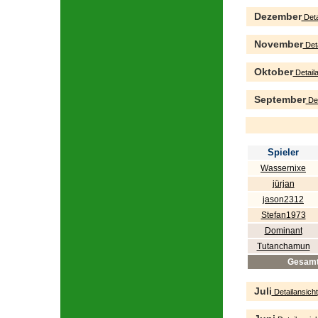
Dezember
Deta
November
Deta
Oktober
Detaila
September
Det
Spieler
Wassernixe
jürjan
jason2312
Stefan1973
Dominant
Tutanchamun
Gesam
Juli
Detailansicht