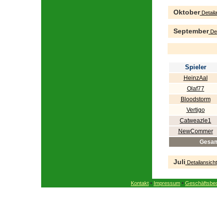
Oktober
Detaila
September
Det
Spieler
HeinzAal
Olaf77
Bloodstorm
Vertigo
Catweazle1
NewCommer
Gesa
Juli
Detailansicht
•
•
Kontakt
Impressum
Geschäftsbe