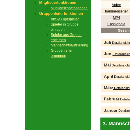
Mitgliederfunktionen
Votec
Mitgliedschaft beenden
hammensener
Gruppenleiterfunktionen
MP4
Aktive Ligaspieler
Cassiopeia
Spieler in Gruppe
einladen
Gesam
Spieler aus Gruppe
entfernen
Juli
Detailansicht
Mannschaftsaufstellung
Gruppenleiter
Juni
Detailansich
ernennen
Mai
Detailansicht
April
Detailansic
März
Detailansic
Februar
Detaila
Januar
Detailan
3. Mannsch