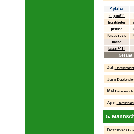
Spieler
jürgen611
horstdieter
pela63
PapasBeste
tirana
jason2011
Gesamt
Juli
Detailansicht
Juni
Detailansich
Mai
Detailansicht
April
Detailansic
5. Mannsch
Dezember
Deta