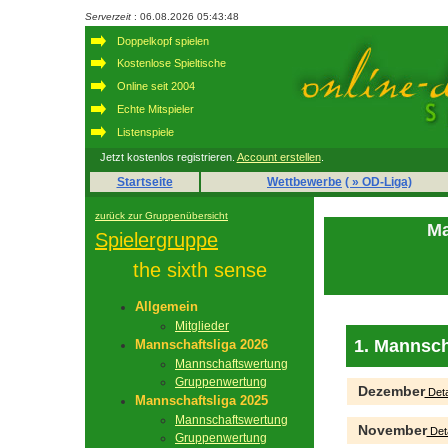
Serverzeit
: 06.08.2026 05:43:48
Doppelkopf spielen
Kostenlose Spieltische
Online seit 2004
Echte Mitspieler
Listenspiele
Jetzt kostenlos registrieren.
Account erstellen
.
Startseite
Wettbewerbe
( » OD-Liga)
zurück zur Gruppenübersicht
Ma
Spielergruppe
the sixth sense
Allgemein
Mitglieder
1. Mannsch
Mannschaftsliga 2026
Mannschaftswertung
Gruppenwertung
Dezember
Deta
Mannschaftsliga 2025
Mannschaftswertung
November
Deta
Gruppenwertung