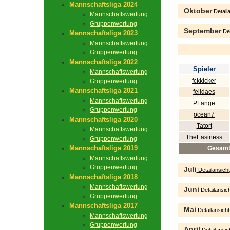
Mannschaftsliga 2024
Oktober
Detaila
Mannschaftswertung
Gruppenwertung
September
Det
Mannschaftsliga 2023
Mannschaftswertung
Gruppenwertung
Mannschaftsliga 2022
Spieler
Mannschaftswertung
fckkicker
Gruppenwertung
Mannschaftsliga 2021
felidaes
Mannschaftswertung
PLange
Gruppenwertung
ocean7
Mannschaftsliga 2020
Tatort
Mannschaftswertung
TheEasiness
Gruppenwertung
Mannschaftsliga 2019
Gesam
Mannschaftswertung
Gruppenwertung
Juli
Detailansicht
Mannschaftsliga 2018
Mannschaftswertung
Juni
Detailansich
Gruppenwertung
Mannschaftsliga 2017
Mai
Detailansicht
Mannschaftswertung
Gruppenwertung
April