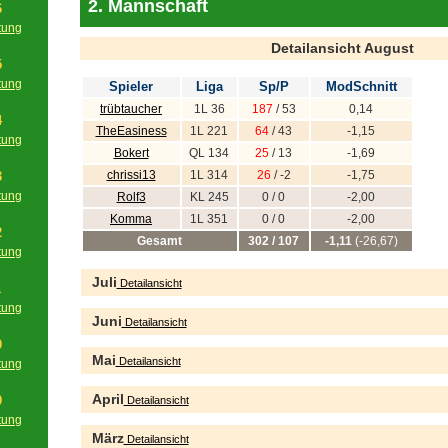
2. Mannschaft
6
tung
g
Detailansicht August
5
tung
Spieler
Liga
Sp/P
ModSchnitt
g
trübtaucher
1L 36
187
/ 53
0,14
4
TheEasiness
1L 221
64
/ 43
-1,15
tung
Bokert
QL 134
25
/ 13
-1,69
g
chrissi13
1L 314
26
/ -2
-1,75
3
tung
Rolf3
KL 245
0 / 0
-2,00
g
Komma
1L 351
0 / 0
-2,00
2
Gesamt
302 / 107
-1,11
(-26,67)
tung
g
Juli
Detailansicht
1
tung
Juni
Detailansicht
g
0
Mai
Detailansicht
tung
g
April
9
Detailansicht
tung
März
g
Detailansicht