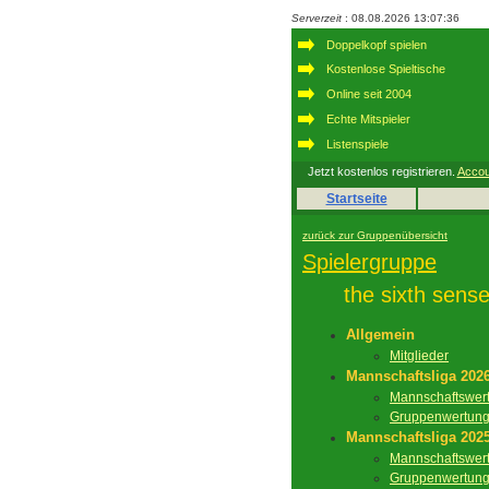
Serverzeit
: 08.08.2026 13:07:36
Doppelkopf spielen
Kostenlose Spieltische
Online seit 2004
Echte Mitspieler
Listenspiele
Jetzt kostenlos registrieren.
Accou
Startseite
zurück zur Gruppenübersicht
Spielergruppe
the sixth sens
Allgemein
Mitglieder
Mannschaftsliga 202
Mannschaftswer
Gruppenwertun
Mannschaftsliga 202
Mannschaftswer
Gruppenwertun