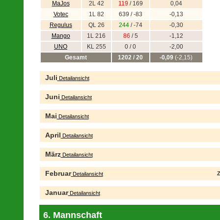
MaJos
2L 42
119
/ 169
0,04
Votec
1L 82
639 / -83
-0,13
Regulus
QL 26
244
/ -74
-0,30
Mango
1L 216
86
/ 5
-1,12
UNO
KL 255
0 / 0
-2,00
Gesamt
1202 / 20
-0,09
(-2,15)
Juli
Detailansicht
Juni
Detailansicht
Mai
Detailansicht
April
Detailansicht
März
Detailansicht
Februar
Z
Detailansicht
Januar
Detailansicht
6. Mannschaft