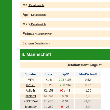
Mai
Detailansicht
April
Detailansicht
März
Detailansicht
Februar
Detailansicht
Januar
Detailansicht
4. Mannschaft
Detailansicht August
Spieler
Liga
Sp/P
ModSchnitt
MP4
KL 6
203
/ 106
0,52
mo123
KL 28
200
/ 34
0,17
Attila4s
KL 158
97
/ -43
-1,25
schloofi
KL 246
0 / 0
-2,00
KONTRAst
2L 430
0 / 0
-2,00
Momobv
1L 369
9
/ -26
-2,04