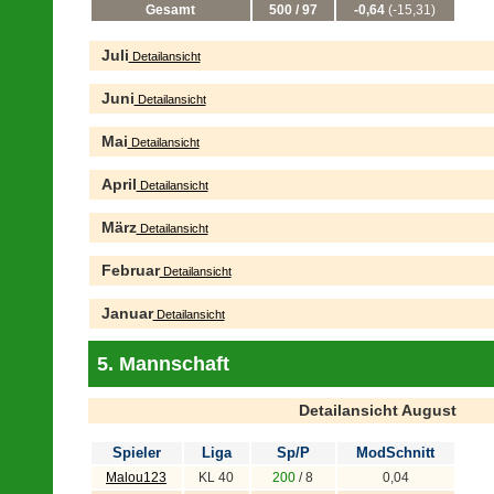
Gesamt
500 / 97
-0,64
(-15,31)
Juli
Detailansicht
Juni
Detailansicht
Mai
Detailansicht
April
Detailansicht
März
Detailansicht
Februar
Detailansicht
Januar
Detailansicht
5. Mannschaft
Detailansicht August
Spieler
Liga
Sp/P
ModSchnitt
Malou123
KL 40
200
/ 8
0,04