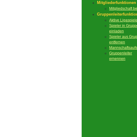
Mitgliederfunktionen
Mitgliedschaft 
Gruppenleiterfunkti
Aktive Ligaspiel
Spieler in Grupp
einladen
Spieler aus Gru
entfernen
Mannschaftsaufs
Gruppenleiter
ernennen