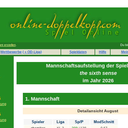
nt erstellen
.
Du bi
Wettbewerbe
( » OD-Liga)
Spieldaten
Hilfe
Mei
Mannschaftsaufstellung der Spie
the sixth sense
e
im Jahr 2026
1. Mannschaft
6
tung
g
Detailansicht August
5
tung
Spieler
Liga
Sp/P
ModSchnitt
g