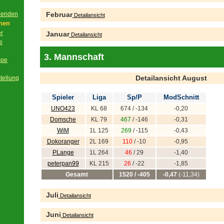
beenden
Februar
Detailansicht
onen
er
Januar
Detailansicht
e
3. Mannschaft
ppe
Detailansicht August
tellung
Spieler
Liga
Sp/P
ModSchnitt
UNO423
KL 68
674 / -134
-0,20
Domsche
KL 79
467
/ -146
-0,31
WiM
1L 125
269
/ -115
-0,43
Dokoranger
2L 169
110
/ -10
-0,95
PLange
1L 264
46
/ 29
-1,40
peterpan99
KL 215
26
/ -22
-1,85
Gesamt
1520 / -405
-0,47
(-11,34)
Juli
Detailansicht
Juni
Detailansicht