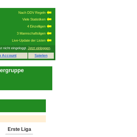
Nach DDV Regeln
Viele Statistiken
4 Einzelligen
3 Mannschaftsligen
Live-Update der Listen
st nicht eingeloggt.
Jetzt einloggen
.
n Account
Spielen
lergruppe
Erste Liga