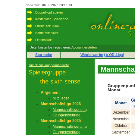
Serverzeit
: 06.08.2026 23:16:13
Doppelkopf spielen
Kostenlose Spieltische
Online seit 2004
Echte Mitspieler
Listenspiele
Jetzt kostenlos registrieren.
Account erstellen
.
Startseite
Wettbewerbe
( » OD-Liga)
zurück zur Gruppenübersicht
Mannschaf
Spielergruppe
the sixth sense
Gruppenpunk
Monat
Allgemein
Mitglieder
G
Monat
Mannschaftsliga 2026
Mannschaftswertung
Dezember
Gruppenwertung
November
Mannschaftsliga 2025
Oktober
Mannschaftswertung
Gruppenwertung
September