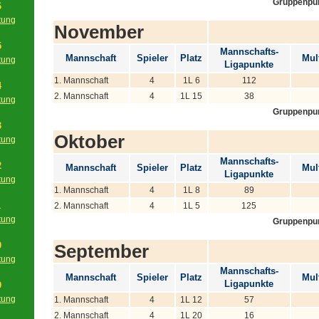
Gruppenpu
6
tung
November
g
5
Mannschafts-
Mannschaft
Spieler
Platz
Mult
tung
Ligapunkte
g
1. Mannschaft
4
1L 6
112
4
2. Mannschaft
4
1L 15
38
tung
Gruppenpu
g
3
Oktober
tung
g
Mannschafts-
2
Mannschaft
Spieler
Platz
Mult
Ligapunkte
tung
1. Mannschaft
4
1L 8
89
g
1
2. Mannschaft
4
1L 5
125
tung
Gruppenpu
g
0
September
tung
Mannschafts-
g
Mannschaft
Spieler
Platz
Mult
Ligapunkte
9
tung
1. Mannschaft
4
1L 12
57
g
2. Mannschaft
4
1L 20
16