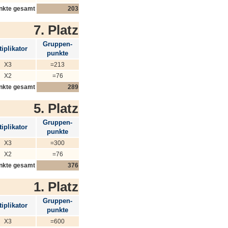
nkte gesamt
203
7. Platz
Gruppen-
iplikator
punkte
X3
=213
X2
=76
nkte gesamt
289
5. Platz
Gruppen-
iplikator
punkte
X3
=300
X2
=76
nkte gesamt
376
1. Platz
Gruppen-
iplikator
punkte
X3
=600