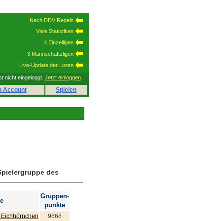
Nach DDV Regeln
Viele Statistiken
4 Einzelligen
3 Mannschaftsligen
Live-Update der Listen
st nicht eingeloggt.
Jetzt einloggen
.
n Account
Spielen
Spielergruppe des
Gruppen-
e
punkte
n Eichhörnchen
9868