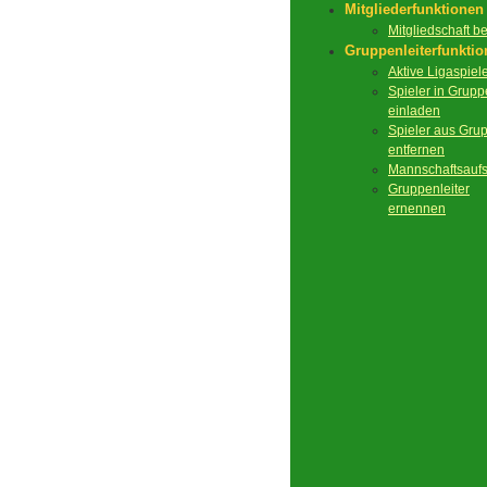
Mitgliederfunktionen
Mitgliedschaft 
Gruppenleiterfunkti
Aktive Ligaspiel
Spieler in Grupp
einladen
Spieler aus Gru
entfernen
Mannschaftsaufs
Gruppenleiter
ernennen