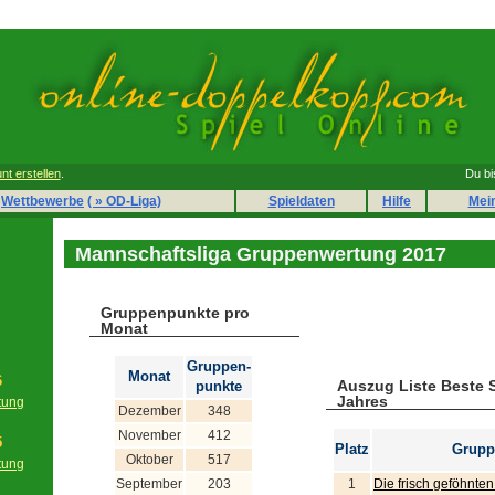
nt erstellen
.
Du bi
Wettbewerbe
( » OD-Liga)
Spieldaten
Hilfe
Mei
Mannschaftsliga Gruppenwertung 2017
Gruppenpunkte pro
Monat
Gruppen-
Monat
6
Auszug Liste Beste 
punkte
Jahres
tung
Dezember
348
g
November
412
5
Platz
Grupp
Oktober
517
tung
g
September
203
1
Die frisch geföhnte