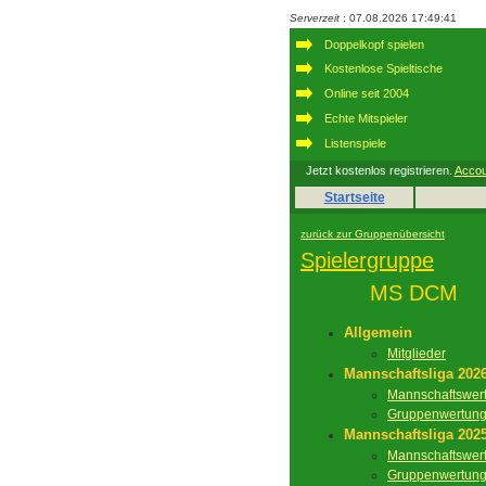
Serverzeit
: 07.08.2026 17:49:41
Doppelkopf spielen
Kostenlose Spieltische
Online seit 2004
Echte Mitspieler
Listenspiele
Jetzt kostenlos registrieren.
Accou
Startseite
zurück zur Gruppenübersicht
Spielergruppe
MS DCM
Allgemein
Mitglieder
Mannschaftsliga 202
Mannschaftswer
Gruppenwertun
Mannschaftsliga 202
Mannschaftswer
Gruppenwertun