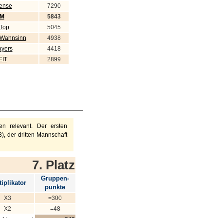
sense
7290
CM
5843
 Top
5045
 Wahnsinn
4938
ayers
4418
IT
2899
n relevant. Der ersten
), der dritten Mannschaft
7. Platz
Gruppen-
iplikator
punkte
X3
=300
X2
=48