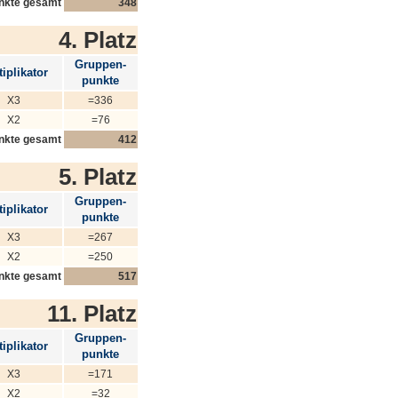
nkte gesamt
348
4. Platz
Gruppen-
iplikator
punkte
X3
=336
X2
=76
nkte gesamt
412
5. Platz
Gruppen-
iplikator
punkte
X3
=267
X2
=250
nkte gesamt
517
11. Platz
Gruppen-
iplikator
punkte
X3
=171
X2
=32