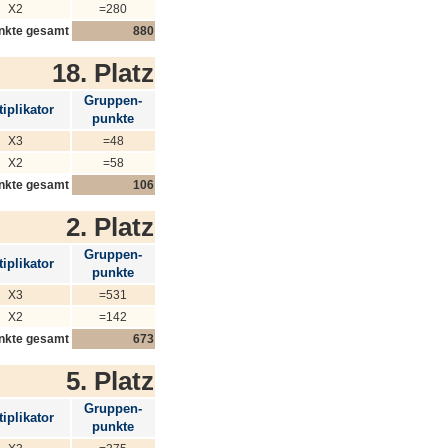
X2
=280
nkte gesamt
880
18. Platz
Gruppen-
iplikator
punkte
X3
=48
X2
=58
nkte gesamt
106
2. Platz
Gruppen-
iplikator
punkte
X3
=531
X2
=142
nkte gesamt
673
5. Platz
Gruppen-
iplikator
punkte