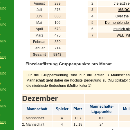
4
August
289
2
the sixth 
tung
Juli
376
3
MS D
g
Juni
880
4
Over the
3
Mai
106
5
Der nonblonde
tung
April
673
6
munich pl
g
2
März
475
7
WELTWE
tung
Februar
850
g
Januar
714
1
Gesamt
5843
tung
g
Einzelauflistung Gruppenpunkte pro Monat
0
tung
Für die Gruppenwertung sind nur die ersten 3 Mannschafte
g
Mannschaft geht dabei die höchste Bedeutung zu (Multiplikator 3
9
die niedrigste Bedeutung (Multiplikator 1).
tung
g
Dezember
8
tung
Mannschafts-
Mannschaft
Spieler
Platz
Mult
g
Ligapunkte
7
1. Mannschaft
4
1L 7
100
tung
2. Mannschaft
4
1L 18
24
g