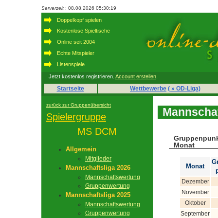
Serverzeit
: 08.08.2026 05:30:19
Doppelkopf spielen
Kostenlose Spieltische
Online seit 2004
Echte Mitspieler
Listenspiele
Jetzt kostenlos registrieren.
Account erstellen
.
Startseite
Wettbewerbe
( » OD-Liga)
zurück zur Gruppenübersicht
Mannschaf
Spielergruppe
MS DCM
Gruppenpunk
Monat
Allgemein
Mitglieder
G
Monat
Mannschaftsliga 2026
Mannschaftswertung
Dezember
Gruppenwertung
November
Mannschaftsliga 2025
Oktober
Mannschaftswertung
Gruppenwertung
September