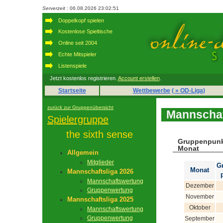
Serverzeit
: 06.08.2026 23:02:51
Doppelkopf spielen
Kostenlose Spieltische
Online seit 2004
Echte Mitspieler
Listenspiele
Jetzt kostenlos registrieren.
Account erstellen
.
Startseite
Wettbewerbe
( » OD-Liga)
zurück zur Gruppenübersicht
Mannschaf
Spielergruppe
the sixth sense
Gruppenpunk
Monat
Allgemein
Mitglieder
G
Monat
Mannschaftsliga 2026
Mannschaftswertung
Dezember
Gruppenwertung
November
Mannschaftsliga 2025
Oktober
Mannschaftswertung
Gruppenwertung
September