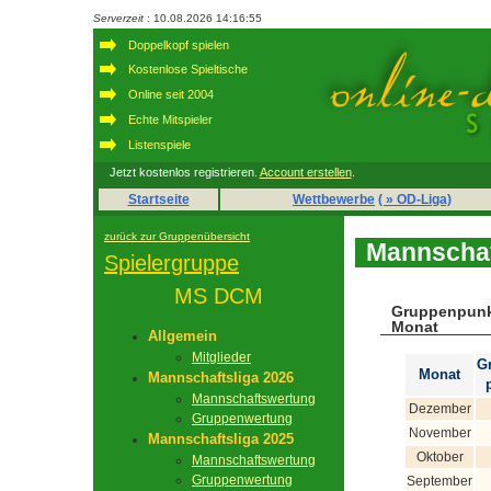
Serverzeit
: 10.08.2026 14:16:55
Doppelkopf spielen
Kostenlose Spieltische
Online seit 2004
Echte Mitspieler
Listenspiele
Jetzt kostenlos registrieren.
Account erstellen
.
Startseite
Wettbewerbe
( » OD-Liga)
zurück zur Gruppenübersicht
Mannschaf
Spielergruppe
MS DCM
Gruppenpunk
Monat
Allgemein
Mitglieder
G
Monat
Mannschaftsliga 2026
Mannschaftswertung
Dezember
Gruppenwertung
November
Mannschaftsliga 2025
Oktober
Mannschaftswertung
Gruppenwertung
September