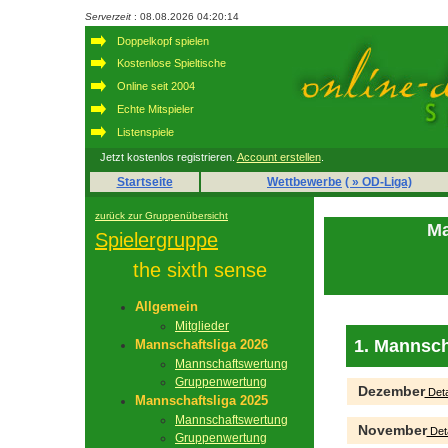
Serverzeit
: 08.08.2026 04:20:14
Doppelkopf spielen
Kostenlose Spieltische
Online seit 2004
Echte Mitspieler
Listenspiele
Jetzt kostenlos registrieren.
Account erstellen
.
Startseite
Wettbewerbe
( » OD-Liga)
zurück zur Gruppenübersicht
Ma
Spielergruppe
the sixth sense
Allgemein
Mitglieder
1. Mannsch
Mannschaftsliga 2026
Mannschaftswertung
Gruppenwertung
Dezember
Deta
Mannschaftsliga 2025
Mannschaftswertung
November
Deta
Gruppenwertung