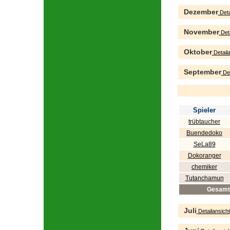
Dezember
Deta
November
Deta
Oktober
Detaila
September
Det
Spieler
trübtaucher
Buendedoko
SeLa89
Dokoranger
chemiker
Tutanchamun
Gesamt
Juli
Detailansicht