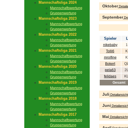
Mannschaftsliga 2024
Oktober
Detaila
Mannschaftswertung
Gruppenwertung
September
Det
Mannschaftsliga 2023
Mannschaftswertung
Gruppenwertung
Mannschaftsliga 2022
Spieler
L
Mannschaftswertung
nikebaby
1
Gruppenwertung
Mannschaftsliga 2021
Tolli6
K
Mannschaftswertung
mrolfine
K
Gruppenwertung
Bokert
QL
Mannschaftsliga 2020
pela63
2
Mannschaftswertung
felidaes
KL
Gruppenwertung
Mannschaftsliga 2019
Gesamt
Mannschaftswertung
Gruppenwertung
Juli
Detailansicht
Mannschaftsliga 2018
Mannschaftswertung
Juni
Detailansich
Gruppenwertung
Mannschaftsliga 2017
Mai
Detailansicht
Mannschaftswertung
Gruppenwertung
April