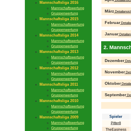
Detailansic
Mannschaftsliga 2016
Mannschaftswertung
März
Detailansic
Gruppenwertung
Mannschaftsliga 2015
Februar
Detaila
Mannschaftswertung
Gruppenwertung
Januar
Detailan
Mannschaftsliga 2014
Mannschaftswertung
Gruppenwertung
2. Mannsch
Mannschaftsliga 2013
Mannschaftswertung
Dezember
Deta
Gruppenwertung
Mannschaftsliga 2012
November
Deta
Mannschaftswertung
Gruppenwertung
Oktober
Detaila
Mannschaftsliga 2011
Mannschaftswertung
September
Gruppenwertung
Det
Mannschaftsliga 2010
Mannschaftswertung
Gruppenwertung
Spieler
Mannschaftsliga 2009
Mannschaftswertung
Pitter8
Gruppenwertung
TheEasiness