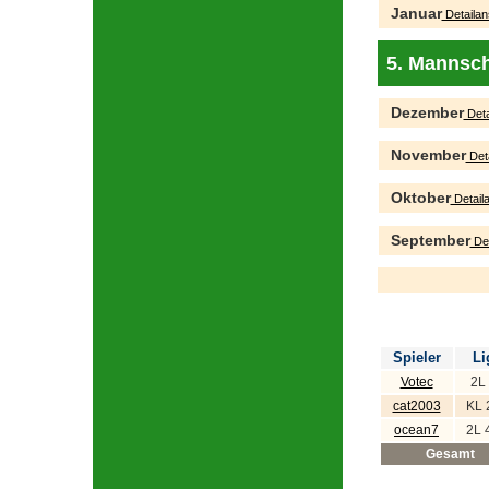
Januar
Detailan
5. Mannsch
Dezember
Deta
November
Deta
Oktober
Detaila
September
Det
Spieler
Li
Votec
2L
cat2003
KL 
ocean7
2L 
Gesamt