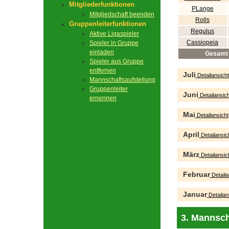
Mitgliederfunktionen
PLange
Mitgliedschaft beenden
Rolls
Gruppenleiterfunktionen
Regulus
Aktive Ligaspieler
Cassiopeia
Spieler in Gruppe
einladen
Gesamt
Spieler aus Gruppe
entfernen
Juli
Detailansicht
Mannschaftsaufstellung
Gruppenleiter
Juni
Detailansich
ernennen
Mai
Detailansicht
April
Detailansic
März
Detailansic
Februar
Detaila
Januar
Detailan
3. Mannsch