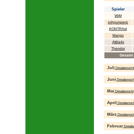
Spieler
WiM
jollyjumperp
KONTRAst
Mango
Attila4s
Theodor
Gesamt
Juli
Detailansicht
Juni
Detailansich
Mai
Detailansicht
April
Detailansic
März
Detailansic
Februar
Detaila