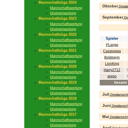
Mannschaftsliga 2024
Oktober
Detaila
Mannschaftswertung
Gruppenwertung
September
Det
Mannschaftsliga 2023
Mannschaftswertung
Gruppenwertung
Mannschaftsliga 2022
Spieler
Mannschaftswertung
PLange
Gruppenwertung
Mannschaftsliga 2021
Cassiopeia
Mannschaftswertung
Boldewyn
Gruppenwertung
LionKing
Mannschaftsliga 2020
Harry2712
Mannschaftswertung
arepo
Gruppenwertung
Mannschaftsliga 2019
Gesamt
Mannschaftswertung
Gruppenwertung
Juli
Detailansicht
Mannschaftsliga 2018
Mannschaftswertung
Juni
Detailansich
Gruppenwertung
Mannschaftsliga 2017
Mai
Detailansicht
Mannschaftswertung
Gruppenwertung
April