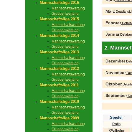
Detailansic
Mannschaftsliga 2016
Mannschaftswertung
März
Detailansic
Gruppenwertung
Mannschaftsliga 2015
Februar
Detaila
Mannschaftswertung
Gruppenwertung
Januar
Detailan
Mannschaftsliga 2014
Mannschaftswertung
Gruppenwertung
2. Mannsch
Mannschaftsliga 2013
Mannschaftswertung
Dezember
Deta
Gruppenwertung
Mannschaftsliga 2012
November
Deta
Mannschaftswertung
Gruppenwertung
Oktober
Detaila
Mannschaftsliga 2011
Mannschaftswertung
September
Gruppenwertung
Det
Mannschaftsliga 2010
Mannschaftswertung
Gruppenwertung
Spieler
Mannschaftsliga 2009
Mannschaftswertung
Rolls
Gruppenwertung
KWilhelm