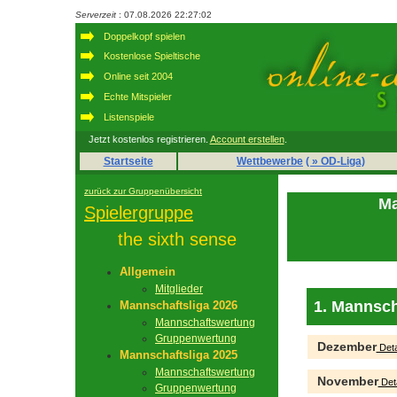
Serverzeit
: 07.08.2026 22:27:02
Doppelkopf spielen
Kostenlose Spieltische
Online seit 2004
Echte Mitspieler
Listenspiele
Jetzt kostenlos registrieren.
Account erstellen
.
Startseite
Wettbewerbe
( » OD-Liga)
zurück zur Gruppenübersicht
Ma
Spielergruppe
the sixth sense
Allgemein
Mitglieder
1. Mannsch
Mannschaftsliga 2026
Mannschaftswertung
Gruppenwertung
Dezember
Deta
Mannschaftsliga 2025
Mannschaftswertung
November
Deta
Gruppenwertung