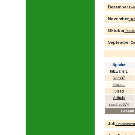
Dezember
Deta
November
Deta
Oktober
Detaila
September
Det
Spieler
fritzwalter1
Nero37
felidaes
Steed
Attila4s
sascha0674
Gesamt
Juli
Detailansicht