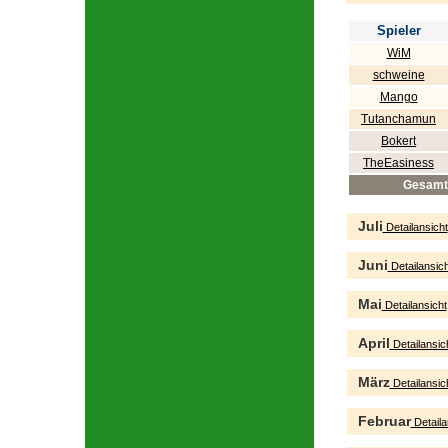
Spieler
WiM
schweine
Mango
Tutanchamun
Bokert
TheEasiness
Gesamt
Juli
Detailansicht
Juni
Detailansich
Mai
Detailansicht
April
Detailansic
März
Detailansic
Februar
Detaila