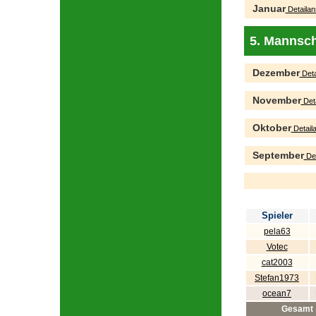
Januar
Detailan
5. Mannsch
Dezember
Deta
November
Deta
Oktober
Detaila
September
Det
Spieler
pela63
Votec
cat2003
Stefan1973
ocean7
Gesamt