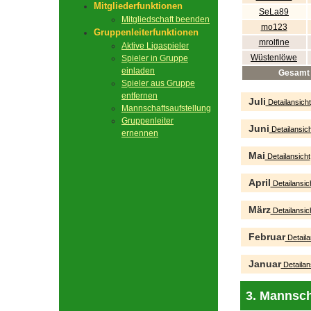
Mitgliederfunktionen
SeLa89
Mitgliedschaft beenden
mo123
Gruppenleiterfunktionen
mrolfine
Aktive Ligaspieler
Wüstenlöwe
Spieler in Gruppe
einladen
Gesamt
Spieler aus Gruppe
entfernen
Juli
Detailansicht
Mannschaftsaufstellung
Gruppenleiter
Juni
Detailansich
ernennen
Mai
Detailansicht
April
Detailansic
März
Detailansic
Februar
Detaila
Januar
Detailan
3. Mannsch