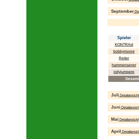
September
Det
Spieler
KONTRAst
bobbymoore
Reiter
hammensener
jollyjumperp
Gesam
Juli
Detailansicht
Juni
Detailansich
Mai
Detailansicht
April
Detailansic