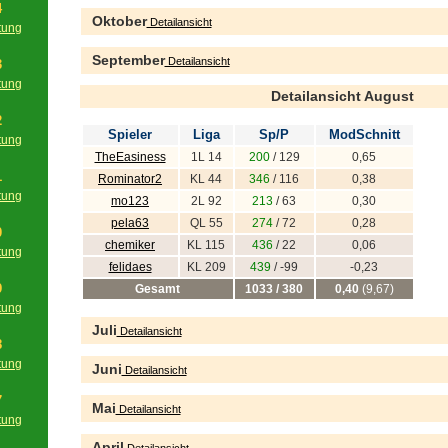
4
Oktober
Detailansicht
tung
g
September
Detailansicht
3
tung
Detailansicht August
g
2
Spieler
Liga
Sp/P
ModSchnitt
tung
TheEasiness
1L 14
200
/ 129
0,65
g
1
Rominator2
KL 44
346
/ 116
0,38
tung
mo123
2L 92
213
/ 63
0,30
g
pela63
QL 55
274
/ 72
0,28
0
chemiker
KL 115
436
/ 22
0,06
tung
felidaes
KL 209
439
/ -99
-0,23
g
9
Gesamt
1033 / 380
0,40
(9,67)
tung
g
Juli
Detailansicht
8
tung
Juni
Detailansicht
g
7
Mai
Detailansicht
tung
g
April