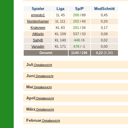
Spieler
Liga
Sp/P
ModSchnitt
ernesto1
1L 45
200
/ 89
0,45
Nordenhamer
1L 111
202
/ 40
0,20
Krakower
KL 83
201
/ 34
0,17
Attila4s
KL 109
537 / 33
0,08
SallyB
KL 140
446
/ 6
0,02
Vanadin
KL 171
476
/ -1
0,00
Gesamt
1140 / 196
0,22
(5,36)
Juli
Detailansicht
Juni
Detailansicht
Mai
Detailansicht
April
Detailansicht
März
Detailansicht
Februar
Detailansicht