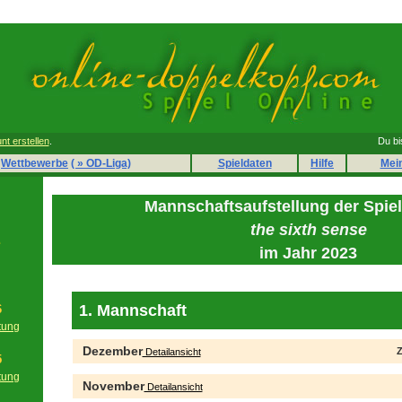
nt erstellen
.
Du bi
Wettbewerbe
( » OD-Liga)
Spieldaten
Hilfe
Mei
Mannschaftsaufstellung der Spie
the sixth sense
e
im Jahr 2023
1. Mannschaft
6
tung
g
Dezember
Z
Detailansicht
5
tung
November
Detailansicht
g