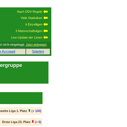
Nach DDV Regeln
Viele Statistiken
4 Einzelligen
3 Mannschaftsligen
Live-Update der Listen
st nicht eingeloggt.
Jetzt einloggen
.
n Account
Spielen
lergruppe
weite Liga 1. Platz
(+ 100)
Erste Liga 23. Platz
(+ 6)