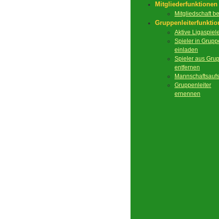
Mitgliederfunktionen
Mitgliedschaft 
Gruppenleiterfunkti
Aktive Ligaspiel
Spieler in Grupp
einladen
Spieler aus Gru
entfernen
Mannschaftsaufs
Gruppenleiter
ernennen