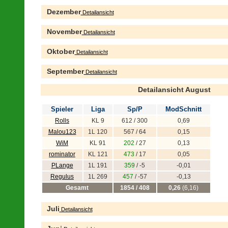
Dezember
Detailansicht
November
Detailansicht
Oktober
Detailansicht
September
Detailansicht
Detailansicht August
Spieler
Liga
Sp/P
ModSchnitt
Rolls
KL 9
612 / 300
0,69
Malou123
1L 120
567 / 64
0,15
WiM
KL 91
202
/ 27
0,13
rominator
KL 121
473
/ 17
0,05
PLange
1L 191
359
/ -5
-0,01
Regulus
1L 269
457
/ -57
-0,13
Gesamt
1854 / 408
0,26
(6,16)
Juli
Detailansicht