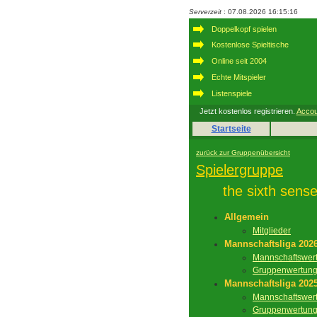
Serverzeit
: 07.08.2026 16:15:16
Doppelkopf spielen
Kostenlose Spieltische
Online seit 2004
Echte Mitspieler
Listenspiele
Jetzt kostenlos registrieren.
Accou
Startseite
zurück zur Gruppenübersicht
Spielergruppe
the sixth sens
Allgemein
Mitglieder
Mannschaftsliga 202
Mannschaftswer
Gruppenwertun
Mannschaftsliga 202
Mannschaftswer
Gruppenwertun