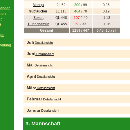
Mango
2L 62
300
/ 99
0,36
beenden
trübtaucher
1L 115
464
/ 70
0,19
onen
Bokert
QL 448
107
/ -40
-1,13
er
Tutanchamun
QL 455
68
/ 33
-1,16
e
Gesamt
1259 / 447
0,45
(10,79)
ppe
Juli
Detailansicht
tellung
Juni
Detailansicht
Mai
Detailansicht
April
Detailansicht
März
Detailansicht
Februar
Detailansicht
Januar
Detailansicht
3. Mannschaft