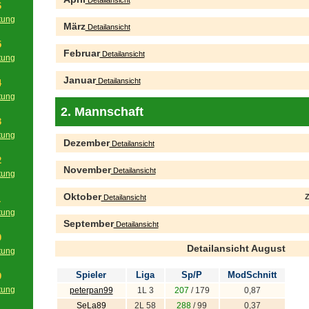
Detailansicht
6
tung
März
Detailansicht
g
5
Februar
Detailansicht
tung
g
Januar
Detailansicht
4
tung
g
2. Mannschaft
3
tung
Dezember
Detailansicht
g
2
November
Detailansicht
tung
g
Oktober
Z
Detailansicht
1
tung
September
g
Detailansicht
0
Detailansicht August
tung
g
Spieler
Liga
Sp/P
ModSchnitt
9
tung
peterpan99
1L 3
207
/ 179
0,87
g
SeLa89
2L 58
288
/ 99
0,37