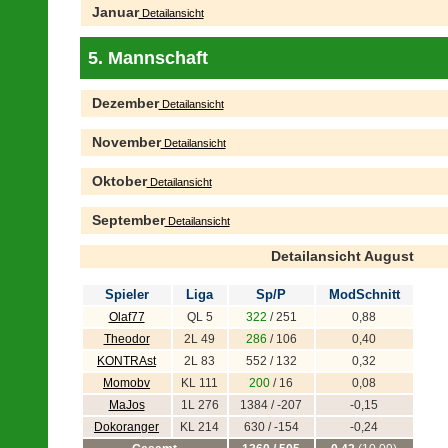
Januar
Detailansicht
5. Mannschaft
Dezember
Detailansicht
November
Detailansicht
Oktober
Detailansicht
September
Detailansicht
Detailansicht August
Spieler
Liga
Sp/P
ModSchnitt
Olaf77
QL 5
322
/ 251
0,88
Theodor
2L 49
286
/ 106
0,40
KONTRAst
2L 83
552 / 132
0,32
Momobv
KL 111
200
/ 16
0,08
MaJos
1L 276
1384 / -207
-0,15
Dokoranger
KL 214
630 / -154
-0,24