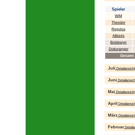
Spieler
WiM
Theodor
Regulus
Attila4s
Boldewyn
Dokoranger
Gesamt
Juli
Detailansicht
Juni
Detailansich
Mai
Detailansicht
April
Detailansic
März
Detailansic
Februar
Detaila