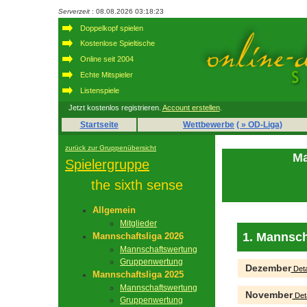
Serverzeit
: 08.08.2026 03:18:23
Doppelkopf spielen
Kostenlose Spieltische
Online seit 2004
Echte Mitspieler
Listenspiele
Jetzt kostenlos registrieren.
Account erstellen
.
Startseite
Wettbewerbe
( » OD-Liga)
zurück zur Gruppenübersicht
Ma
Spielergruppe
the sixth sense
Allgemein
Mitglieder
1. Mannsch
Mannschaftsliga 2026
Mannschaftswertung
Gruppenwertung
Dezember
Deta
Mannschaftsliga 2025
Mannschaftswertung
November
Deta
Gruppenwertung