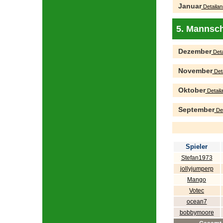
Januar
Detailan
5. Mannsch
Dezember
Deta
November
Deta
Oktober
Detaila
September
Det
Spieler
Stefan1973
jollyjumperp
Mango
Votec
ocean7
bobbymoore