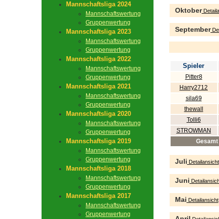
Mannschaftsliga 2024
Oktober
Detaila
Mannschaftswertung
Gruppenwertung
September
Det
Mannschaftsliga 2023
Mannschaftswertung
Gruppenwertung
Mannschaftsliga 2022
Spieler
Mannschaftswertung
Pitter8
Gruppenwertung
Mannschaftsliga 2021
Harry2712
Mannschaftswertung
sila69
Gruppenwertung
thewall
Mannschaftsliga 2020
Tolli6
Mannschaftswertung
STROWMAN
Gruppenwertung
Mannschaftsliga 2019
Gesamt
Mannschaftswertung
Gruppenwertung
Juli
Detailansicht
Mannschaftsliga 2018
Mannschaftswertung
Juni
Detailansich
Gruppenwertung
Mannschaftsliga 2017
Mai
Detailansicht
Mannschaftswertung
Gruppenwertung
April