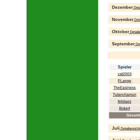
Dezember
Deta
November
Deta
Oktober
Detaila
September
Det
Spieler
cat2003
PLange
TheEasiness
Tutanchamun
felidaes
Bokert
Gesam
Juli
Detailansicht