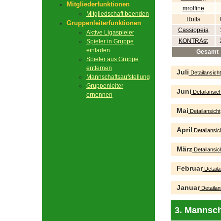
Mitgliederfunktionen
mrolfine
Mitgliedschaft beenden
Rolls
Gruppenleiterfunktionen
Cassiopeia
Aktive Ligaspieler
KONTRAst
Spieler in Gruppe
einladen
Gesamt
Spieler aus Gruppe
entfernen
Juli
Detailansicht
Mannschaftsaufstellung
Gruppenleiter
Juni
Detailansich
ernennen
Mai
Detailansicht
April
Detailansic
März
Detailansic
Februar
Detaila
Januar
Detailan
3. Mannsch