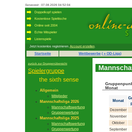
Serverzeit
: 07.08.2026 04:52:04
Doppelkopf spielen
Kostenlose Spieltische
Online seit 2004
Echte Mitspieler
Listenspiele
Jetzt kostenlos registrieren.
Account erstellen
.
Startseite
Wettbewerbe
( » OD-Liga)
zurück zur Gruppenübersicht
Mannschaf
Spielergruppe
the sixth sense
Gruppenpunk
Monat
Allgemein
Mitglieder
G
Monat
Mannschaftsliga 2026
Mannschaftswertung
Dezember
Gruppenwertung
November
Mannschaftsliga 2025
Oktober
Mannschaftswertung
Gruppenwertung
September