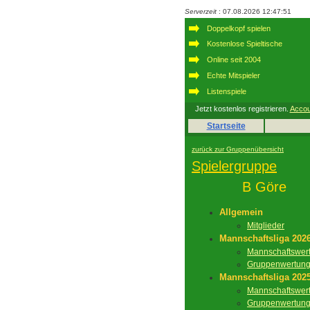
Serverzeit
: 07.08.2026 12:47:51
Doppelkopf spielen
Kostenlose Spieltische
Online seit 2004
Echte Mitspieler
Listenspiele
Jetzt kostenlos registrieren.
Accou
Startseite
zurück zur Gruppenübersicht
Spielergruppe
B Göre
Allgemein
Mitglieder
Mannschaftsliga 202
Mannschaftswer
Gruppenwertun
Mannschaftsliga 202
Mannschaftswer
Gruppenwertun