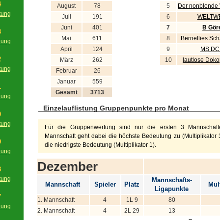
4
August
78
5
Der nonblonde
tung
Juli
191
6
WELTWE
g
Juni
401
7
B Gör
3
Mai
611
8
Bernellies Sc
tung
April
124
9
MS D
g
2
März
262
10
lautlose Dok
tung
Februar
26
g
Januar
559
1
Gesamt
3713
tung
g
Einzelauflistung Gruppenpunkte pro Monat
0
tung
Für die Gruppenwertung sind nur die ersten 3 Mannschafte
g
Mannschaft geht dabei die höchste Bedeutung zu (Multiplikator 3
9
die niedrigste Bedeutung (Multiplikator 1).
tung
g
Dezember
8
tung
Mannschafts-
Mannschaft
Spieler
Platz
Mult
g
Ligapunkte
7
1. Mannschaft
4
1L 9
80
tung
2. Mannschaft
4
2L 29
13
g