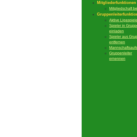
Mitgliederfunktionen
Mitgliedschaft 
Gruppenleiterfunkti
Aktive Ligaspiel
Spieler in Grupp
einladen
Spieler aus Gru
entfernen
Mannschaftsaufs
Gruppenleiter
ernennen