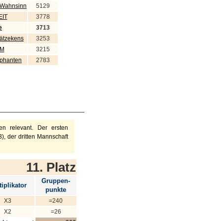
 Wahnsinn
5129
IT
3778
e
3713
hätzekens
3253
CM
3215
ophanten
2783
n relevant. Der ersten
), der dritten Mannschaft
11. Platz
Gruppen-
iplikator
punkte
X3
=240
X2
=26