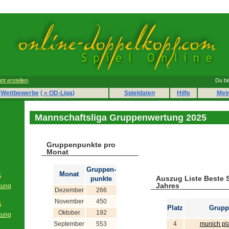
nt erstellen
.
Du bi
Wettbewerbe
( » OD-Liga)
Spieldaten
Hilfe
Mei
Mannschaftsliga Gruppenwertung 2025
Gruppenpunkte pro
Monat
Gruppen-
Monat
6
Auszug Liste Beste 
punkte
Jahres
tung
Dezember
266
g
November
450
5
Platz
Grupp
Oktober
192
tung
g
September
553
4
munich pl