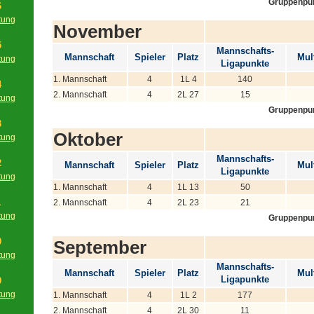
Gruppenpu
6
tung
November
g
5
Mannschafts-
Mannschaft
Spieler
Platz
Mult
tung
Ligapunkte
g
1. Mannschaft
4
1L 4
140
4
2. Mannschaft
4
2L 27
15
tung
Gruppenpu
g
3
Oktober
tung
g
Mannschafts-
2
Mannschaft
Spieler
Platz
Mult
Ligapunkte
tung
1. Mannschaft
4
1L 13
50
g
1
2. Mannschaft
4
2L 23
21
tung
Gruppenpu
g
0
September
tung
Mannschafts-
g
Mannschaft
Spieler
Platz
Mult
Ligapunkte
9
tung
1. Mannschaft
4
1L 2
177
g
2. Mannschaft
4
2L 30
11