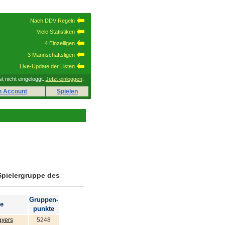
Nach DDV Regeln
Viele Statistiken
4 Einzelligen
3 Mannschaftsligen
Live-Update der Listen
st nicht eingeloggt.
Jetzt einloggen
.
n Account
Spielen
Spielergruppe des
Gruppen-
e
punkte
ayers
5248