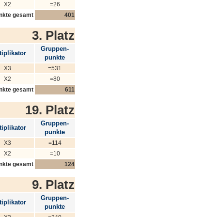
X2
=26
nkte gesamt
401
3. Platz
Gruppen-
iplikator
punkte
X3
=531
X2
=80
nkte gesamt
611
19. Platz
Gruppen-
iplikator
punkte
X3
=114
X2
=10
nkte gesamt
124
9. Platz
Gruppen-
iplikator
punkte