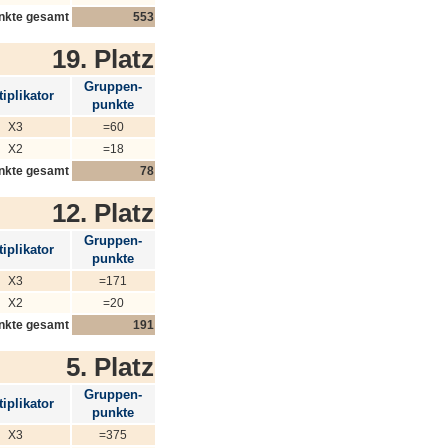
nkte gesamt
553
19. Platz
Gruppen-
iplikator
punkte
X3
=60
X2
=18
nkte gesamt
78
12. Platz
Gruppen-
iplikator
punkte
X3
=171
X2
=20
nkte gesamt
191
5. Platz
Gruppen-
iplikator
punkte
X3
=375