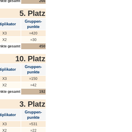
nkte gesamt
266
5. Platz
Gruppen-
iplikator
punkte
X3
=420
X2
=30
nkte gesamt
450
10. Platz
Gruppen-
iplikator
punkte
X3
=150
X2
=42
nkte gesamt
192
3. Platz
Gruppen-
iplikator
punkte
X3
=531
X2
=22