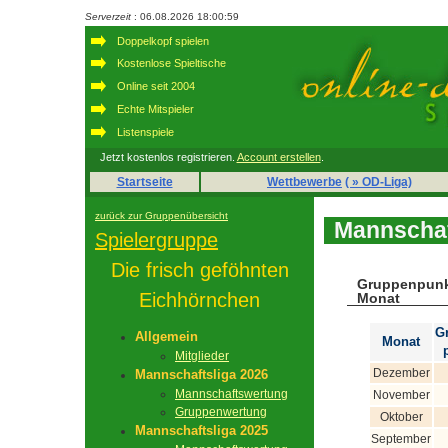
Serverzeit
: 06.08.2026 18:00:59
Doppelkopf spielen
Kostenlose Spieltische
Online seit 2004
Echte Mitspieler
Listenspiele
Jetzt kostenlos registrieren.
Account erstellen
.
Startseite
Wettbewerbe
( » OD-Liga)
zurück zur Gruppenübersicht
Mannschaf
Spielergruppe
Die frisch geföhnten
Gruppenpunk
Eichhörnchen
Monat
G
Allgemein
Monat
Mitglieder
Dezember
Mannschaftsliga 2026
Mannschaftswertung
November
Gruppenwertung
Oktober
Mannschaftsliga 2025
September