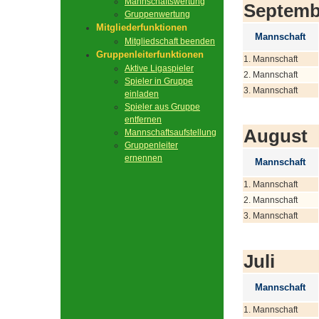
Mannschaftswertung
Septemb
Gruppenwertung
Mitgliederfunktionen
Mannschaft
Mitgliedschaft beenden
Gruppenleiterfunktionen
1. Mannschaft
Aktive Ligaspieler
2. Mannschaft
Spieler in Gruppe
3. Mannschaft
einladen
Spieler aus Gruppe
entfernen
August
Mannschaftsaufstellung
Gruppenleiter
ernennen
Mannschaft
1. Mannschaft
2. Mannschaft
3. Mannschaft
Juli
Mannschaft
1. Mannschaft