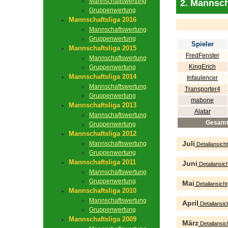
Mannschaftswertung
2. Mannsch
Gruppenwertung
Mannschaftsliga 2016
Mannschaftswertung
Gruppenwertung
Spieler
Mannschaftsliga 2015
FredFenster
Mannschaftswertung
KingErich
Gruppenwertung
Mannschaftsliga 2014
Infaulencer
Mannschaftswertung
Transporter4
Gruppenwertung
mabone
Mannschaftsliga 2013
Alatar
Mannschaftswertung
Gesam
Gruppenwertung
Mannschaftsliga 2012
Juli
Mannschaftswertung
Detailansicht
Gruppenwertung
Mannschaftsliga 2011
Juni
Detailansich
Mannschaftswertung
Gruppenwertung
Mai
Detailansicht
Mannschaftsliga 2010
Mannschaftswertung
April
Detailansic
Gruppenwertung
Mannschaftsliga 2009
März
Detailansic