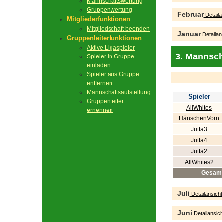
Mannschaftswertung
Gruppenwertung
Februar
Detaila
Mitgliederfunktionen
Mitgliedschaft beenden
Januar
Detailan
Gruppenleiterfunktionen
Aktive Ligaspieler
3. Mannsch
Spieler in Gruppe
einladen
Spieler aus Gruppe
entfernen
Mannschaftsaufstellung
Spieler
Gruppenleiter
AllWhites
ernennen
HänschenVorn
Jutta3
Jutta4
Jutta2
AllWhites2
Gesam
Juli
Detailansicht
Juni
Detailansich