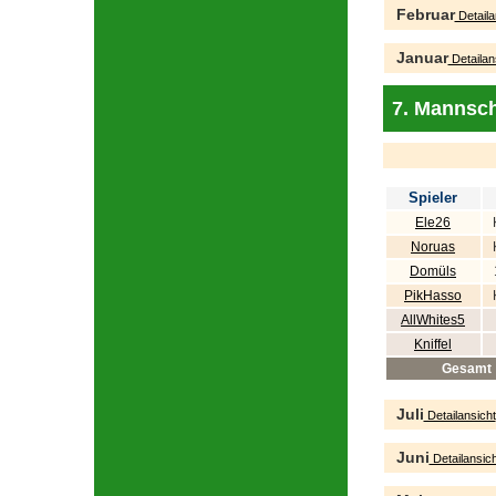
Februar
Detaila
Januar
Detailan
7. Mannsch
Spieler
Ele26
Noruas
Domüls
PikHasso
AllWhites5
Kniffel
Gesamt
Juli
Detailansicht
Juni
Detailansich