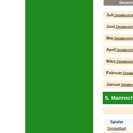
Gesamt
Juli
Detailansicht
Juni
Detailansich
Mai
Detailansicht
April
Detailansic
März
Detailansic
Februar
Detaila
Januar
Detailan
5. Mannsch
Spieler
Drosselbart