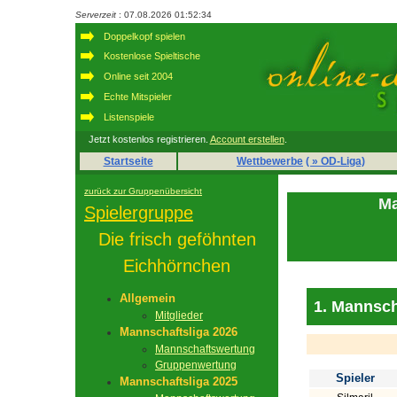
Serverzeit
: 07.08.2026 01:52:34
Doppelkopf spielen
Kostenlose Spieltische
Online seit 2004
Echte Mitspieler
Listenspiele
Jetzt kostenlos registrieren.
Account erstellen
.
Startseite
Wettbewerbe
( » OD-Liga)
zurück zur Gruppenübersicht
Ma
Spielergruppe
Die frisch geföhnten
Eichhörnchen
Allgemein
1. Mannsch
Mitglieder
Mannschaftsliga 2026
Mannschaftswertung
Gruppenwertung
Spieler
Mannschaftsliga 2025