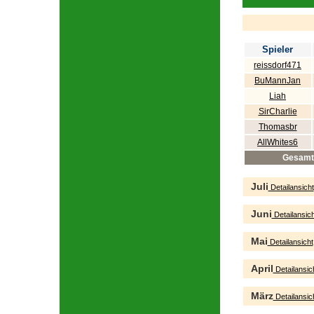
Spieler
reissdorf471
BuMannJan
Liah
SirCharlie
Thomasbr
AllWhites6
Gesamt
Juli
Detailansicht
Juni
Detailansich
Mai
Detailansicht
April
Detailansic
März
Detailansic