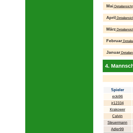
Mai
Detailansicht
April
Detailansic
März
Detailansic
Februar
Detaila
Januar
Detailan
4. Mannsch
Spieler
ecki96
jr12334
Krakower
Calvin
Steuermann
Adler99