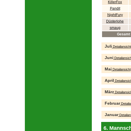
KillerFox
Pandit
NightFury
Düsterlohe
smaug
Gesamt
Juli
Detailansicht
Juni
Detailansich
Mai
Detailansicht
April
Detailansic
März
Detailansic
Februar
Detaila
Januar
Detailan
6. Mannsch