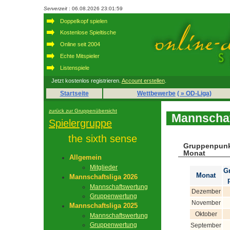
Serverzeit
: 06.08.2026 23:01:59
Doppelkopf spielen
Kostenlose Spieltische
Online seit 2004
Echte Mitspieler
Listenspiele
Jetzt kostenlos registrieren.
Account erstellen
.
Startseite
Wettbewerbe
( » OD-Liga)
zurück zur Gruppenübersicht
Mannschaf
Spielergruppe
the sixth sense
Gruppenpunk
Monat
Allgemein
Mitglieder
G
Monat
Mannschaftsliga 2026
Mannschaftswertung
Dezember
Gruppenwertung
November
Mannschaftsliga 2025
Oktober
Mannschaftswertung
Gruppenwertung
September