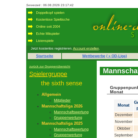
Serverzeit
: 06.08.2026 23:17:42
Doppelkopf spielen
Kostenlose Spieltische
Online seit 2004
Echte Mitspieler
Listenspiele
Jetzt kostenlos registrieren.
Account erstellen
.
Startseite
Wettbewerbe
( » OD-Liga)
zurück zur Gruppenübersicht
Mannschaf
Spielergruppe
the sixth sense
Gruppenpunk
Monat
Allgemein
Mitglieder
G
Monat
Mannschaftsliga 2026
Mannschaftswertung
Dezember
Gruppenwertung
November
Mannschaftsliga 2025
Oktober
Mannschaftswertung
Gruppenwertung
September