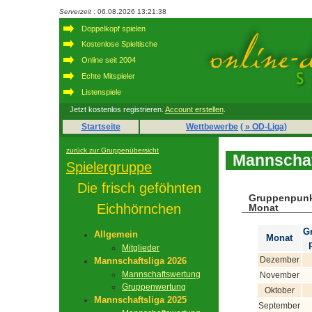
Serverzeit
: 06.08.2026 13:21:38
Doppelkopf spielen
Kostenlose Spieltische
Online seit 2004
Echte Mitspieler
Listenspiele
Jetzt kostenlos registrieren.
Account erstellen
.
Startseite
Wettbewerbe
( » OD-Liga)
zurück zur Gruppenübersicht
Mannschaf
Spielergruppe
Die frisch geföhnten
Gruppenpunk
Eichhörnchen
Monat
G
Allgemein
Monat
Mitglieder
Dezember
Mannschaftsliga 2026
Mannschaftswertung
November
Gruppenwertung
Oktober
Mannschaftsliga 2025
September