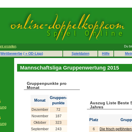
nt erstellen
.
Du bi
Wettbewerbe
( » OD-Liga)
Spieldaten
Hilfe
Mei
Mannschaftsliga Gruppenwertung 2015
Gruppenpunkte pro
Monat
Gruppen-
Monat
6
Auszug Liste Beste 
punkte
Jahres
tung
Dezember
72
g
November
187
5
Platz
Grupp
Oktober
323
tung
g
September
243
6
Die frisch geföhnte