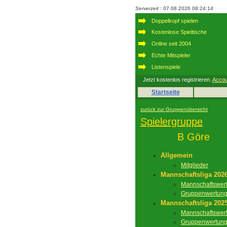
Serverzeit
: 07.08.2026 08:24:14
Doppelkopf spielen
Kostenlose Spieltische
Online seit 2004
Echte Mitspieler
Listenspiele
Jetzt kostenlos registrieren.
Accou
Startseite
zurück zur Gruppenübersicht
Spielergruppe
B Göre
Allgemein
Mitglieder
Mannschaftsliga 202
Mannschaftswer
Gruppenwertun
Mannschaftsliga 202
Mannschaftswer
Gruppenwertun