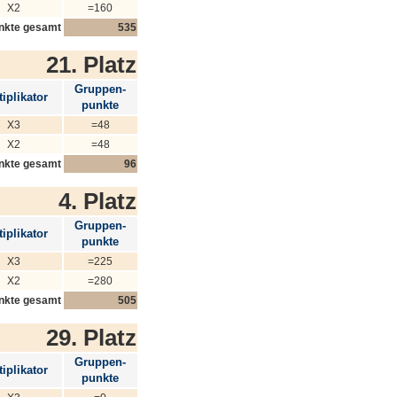
X2
=160
nkte gesamt
535
21. Platz
Gruppen-
iplikator
punkte
X3
=48
X2
=48
nkte gesamt
96
4. Platz
Gruppen-
iplikator
punkte
X3
=225
X2
=280
nkte gesamt
505
29. Platz
Gruppen-
iplikator
punkte