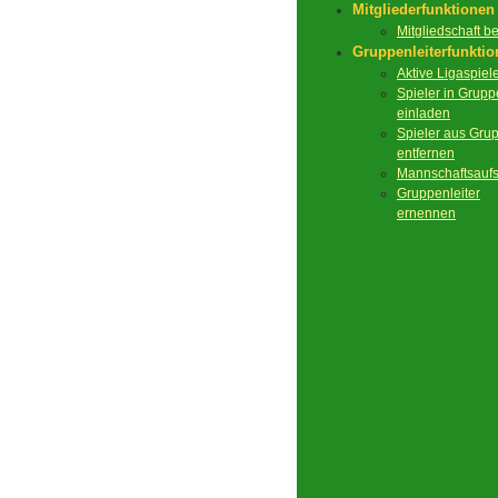
Mitgliederfunktionen
Mitgliedschaft 
Gruppenleiterfunkti
Aktive Ligaspiel
Spieler in Grupp
einladen
Spieler aus Gru
entfernen
Mannschaftsaufs
Gruppenleiter
ernennen