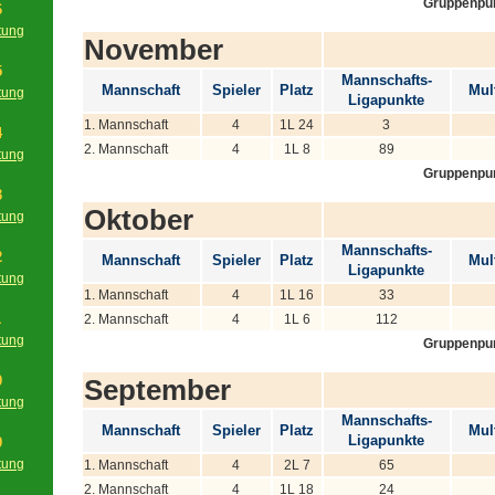
Gruppenpu
6
tung
November
g
5
Mannschafts-
Mannschaft
Spieler
Platz
Mult
tung
Ligapunkte
g
1. Mannschaft
4
1L 24
3
4
2. Mannschaft
4
1L 8
89
tung
Gruppenpu
g
3
Oktober
tung
g
Mannschafts-
2
Mannschaft
Spieler
Platz
Mult
Ligapunkte
tung
1. Mannschaft
4
1L 16
33
g
1
2. Mannschaft
4
1L 6
112
tung
Gruppenpu
g
0
September
tung
Mannschafts-
g
Mannschaft
Spieler
Platz
Mult
Ligapunkte
9
tung
1. Mannschaft
4
2L 7
65
g
2. Mannschaft
4
1L 18
24