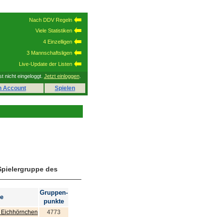
Nach DDV Regeln
Viele Statistiken
4 Einzelligen
3 Mannschaftsligen
Live-Update der Listen
st nicht eingeloggt.
Jetzt einloggen
.
n Account
Spielen
Spielergruppe des
Gruppen-
e
punkte
n Eichhörnchen
4773