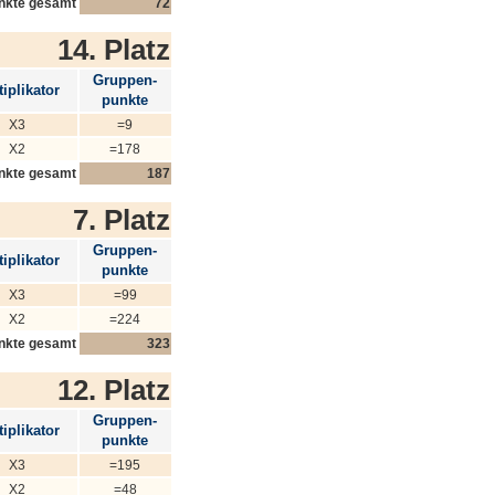
nkte gesamt
72
14. Platz
Gruppen-
iplikator
punkte
X3
=9
X2
=178
nkte gesamt
187
7. Platz
Gruppen-
iplikator
punkte
X3
=99
X2
=224
nkte gesamt
323
12. Platz
Gruppen-
iplikator
punkte
X3
=195
X2
=48