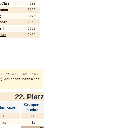
x Clan
4099
umpen
3659
e
3079
nder
2648
IT
2623
clan
2481
n relevant. Der ersten
), der dritten Mannschaft
22. Platz
Gruppen-
iplikator
punkte
X3
=60
X2
=12