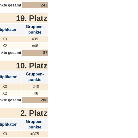
nkte gesamt
243
19. Platz
Gruppen-
iplikator
punkte
X3
=39
X2
=48
nkte gesamt
87
10. Platz
Gruppen-
iplikator
punkte
X3
=240
X2
=48
nkte gesamt
288
2. Platz
Gruppen-
iplikator
punkte
X3
=375