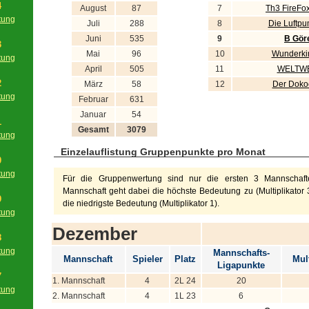
4
August
87
7
Th3 FireFo
tung
Juli
288
8
Die Luftp
g
Juni
535
9
B Gör
3
Mai
96
10
Wunderki
tung
April
505
11
WELTWE
g
2
März
58
12
Der Doko
tung
Februar
631
g
Januar
54
1
Gesamt
3079
tung
g
Einzelauflistung Gruppenpunkte pro Monat
0
tung
Für die Gruppenwertung sind nur die ersten 3 Mannschafte
g
Mannschaft geht dabei die höchste Bedeutung zu (Multiplikator 3
9
die niedrigste Bedeutung (Multiplikator 1).
tung
g
Dezember
8
tung
Mannschafts-
Mannschaft
Spieler
Platz
Mult
g
Ligapunkte
7
1. Mannschaft
4
2L 24
20
tung
2. Mannschaft
4
1L 23
6
g