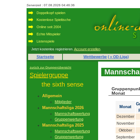
Serverzeit
: 07.08.2026 04:46:36
Doppelkopf spielen
Kostenlose Spieltische
Online seit 2004
Echte Mitspieler
Listenspiele
Jetzt kostenlos registrieren.
Account erstellen
.
Startseite
Wettbewerbe
( » OD-Liga)
zurück zur Gruppenübersicht
Mannschaf
Spielergruppe
the sixth sense
Gruppenpunk
Monat
Allgemein
Mitglieder
G
Monat
Mannschaftsliga 2026
Mannschaftswertung
Dezember
Gruppenwertung
November
Mannschaftsliga 2025
Oktober
Mannschaftswertung
Gruppenwertung
September