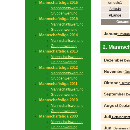
Mannschaftsliga 2016
ernesto1
Mannschaftswertung
Attila4s
Gruppenwertung
PLange
Mannschaftsliga 2015
Gesamt
Mannschaftswertung
Gruppenwertung
Januar
Detailan
Mannschaftsliga 2014
Mannschaftswertung
Gruppenwertung
2. Mannsch
Mannschaftsliga 2013
Mannschaftswertung
Dezember
Deta
Gruppenwertung
Mannschaftsliga 2012
November
Deta
Mannschaftswertung
Gruppenwertung
Oktober
Detaila
Mannschaftsliga 2011
Mannschaftswertung
September
Gruppenwertung
Det
Mannschaftsliga 2010
August
Mannschaftswertung
Detailan
Gruppenwertung
Mannschaftsliga 2009
Juli
Detailansicht
Mannschaftswertung
Gruppenwertung
Juni
Detailansich