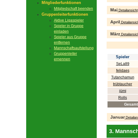
Mitgliederfunktionen
Mitgliedschaft beenden
Mai
Detailansicht
Gruppenleiterfunktionen
Aktive Ligaspieler
April
Detailansic
Spieler in Gruppe
einladen
März
Detailansic
Spieler aus Gruppe
entfernen
Mannschaftsaufstellung
Gruppenleiter
Spieler
ernennen
SeLa89
felidaes
Tutanchamun
trübtaucher
jümi
Rolls
Gesamt
Januar
Detailan
3. Mannsch