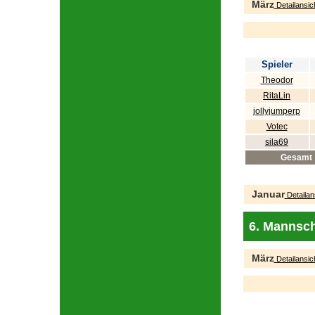
März
Detailansic
Spieler
Theodor
RitaLin
jollyjumperp
Votec
sila69
Gesamt
Januar
Detailan
6. Mannsch
März
Detailansic