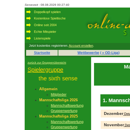
Serverzeit
: 08.08.2026 00:27:40
Doppelkopf spielen
Kostenlose Spieltische
Online seit 2004
Echte Mitspieler
Listenspiele
Jetzt kostenlos registrieren.
Account erstellen
.
Startseite
Wettbewerbe
( » OD-Liga)
zurück zur Gruppenübersicht
Ma
Spielergruppe
the sixth sense
Allgemein
Mitglieder
1. Mannsch
Mannschaftsliga 2026
Mannschaftswertung
Gruppenwertung
Dezember
Deta
Mannschaftsliga 2025
Mannschaftswertung
November
Deta
Gruppenwertung