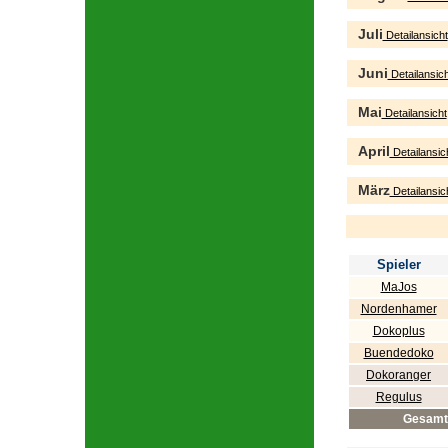
Juli
Detailansicht
Juni
Detailansich
Mai
Detailansicht
April
Detailansic
März
Detailansic
Spieler
MaJos
Nordenhamer
Dokoplus
Buendedoko
Dokoranger
Regulus
Gesamt