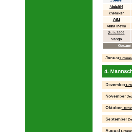
Spieler
Abdul64
chemiker
WiM
AnnaThefka
Selle2506
Mango
Gesamt
Januar
Detailan
4. Mannsch
Dezember
Deta
November
Deta
Oktober
Detaila
September
Det
August
Detailan