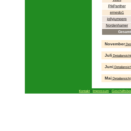
PikPanther
ernesto1
jollyjumperp
Nordenhamer
Gesam
November
Deta
Juli
Detailansicht
Juni
Detailansich
Mai
Detailansicht
•
•
Kontakt
Impressum
Geschäftsbe