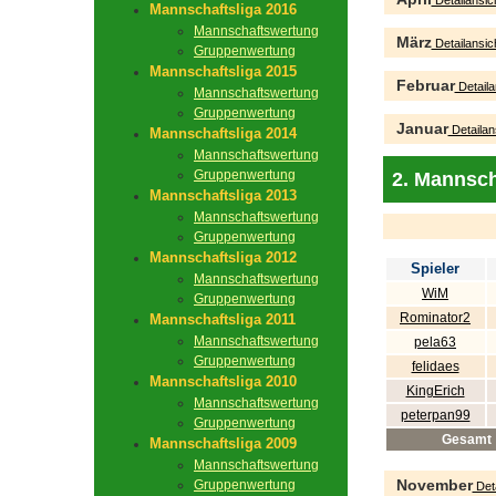
Detailansic
Mannschaftsliga 2016
Mannschaftswertung
März
Detailansic
Gruppenwertung
Mannschaftsliga 2015
Februar
Detaila
Mannschaftswertung
Gruppenwertung
Januar
Detailan
Mannschaftsliga 2014
Mannschaftswertung
Gruppenwertung
2. Mannsch
Mannschaftsliga 2013
Mannschaftswertung
Gruppenwertung
Mannschaftsliga 2012
Spieler
Mannschaftswertung
WiM
Gruppenwertung
Rominator2
Mannschaftsliga 2011
Mannschaftswertung
pela63
Gruppenwertung
felidaes
Mannschaftsliga 2010
KingErich
Mannschaftswertung
peterpan99
Gruppenwertung
Gesamt
Mannschaftsliga 2009
Mannschaftswertung
November
Gruppenwertung
Deta