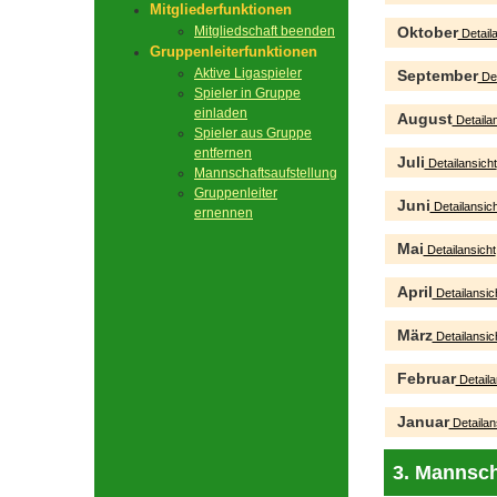
Mitgliederfunktionen
Mitgliedschaft beenden
Oktober
Detaila
Gruppenleiterfunktionen
Aktive Ligaspieler
September
Det
Spieler in Gruppe
einladen
August
Detailan
Spieler aus Gruppe
entfernen
Juli
Detailansicht
Mannschaftsaufstellung
Gruppenleiter
Juni
Detailansich
ernennen
Mai
Detailansicht
April
Detailansic
März
Detailansic
Februar
Detaila
Januar
Detailan
3. Mannsch