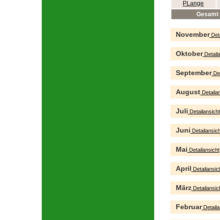
PLange
Gesamt
November
Deta
Oktober
Detaila
September
Det
August
Detailan
Juli
Detailansicht
Juni
Detailansich
Mai
Detailansicht
April
Detailansic
März
Detailansic
Februar
Detaila