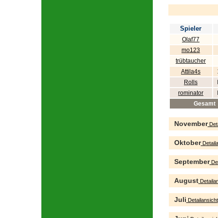
Spieler
Olaf77
mo123
trübtaucher
Attila4s
Rolls
rominator
Gesamt
November
Deta
Oktober
Detaila
September
Det
August
Detailan
Juli
Detailansicht