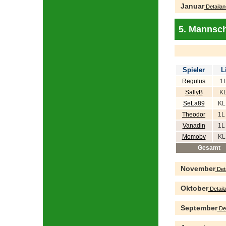
Januar
Detailan
5. Mannsch
Spieler
L
Regulus
1L
SallyB
KL
SeLa89
KL
Theodor
1L
Vanadin
1L
Momobv
KL
Gesamt
November
Deta
Oktober
Detaila
September
Det