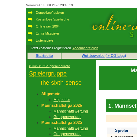
Serverzeit
: 08.08.2026 23:48:29
Doppelkopf spielen
Kostenlose Spieltische
Online seit 2004
Echte Mitspieler
Listenspiele
Jetzt kostenlos registrieren.
Account erstellen
.
Startseite
Wettbewerbe
( » OD-Liga)
zurück zur Gruppenübersicht
Ma
Spielergruppe
the sixth sense
Allgemein
Mitglieder
1. Mannsch
Mannschaftsliga 2026
Mannschaftswertung
Gruppenwertung
Mannschaftsliga 2025
Mannschaftswertung
Spieler
Gruppenwertung