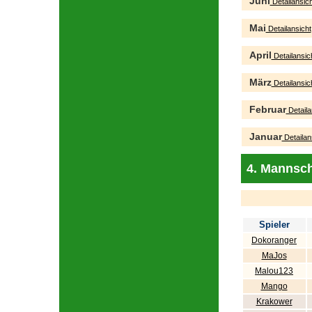
Juni
Detailansich
Mai
Detailansicht
April
Detailansic
März
Detailansic
Februar
Detaila
Januar
Detailan
4. Mannsch
Spieler
Dokoranger
MaJos
Malou123
Mango
Krakower