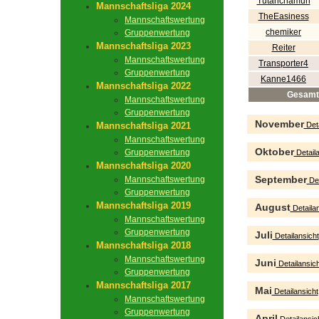
Tutanchamun
Mannschaftsliga 2024
TheEasiness
Mannschaftswertung
chemiker
Gruppenwertung
Mannschaftsliga 2023
Reiter
Mannschaftswertung
Transporter4
Gruppenwertung
Kanne1466
Mannschaftsliga 2022
Gesamt
Mannschaftswertung
Gruppenwertung
November
Mannschaftsliga 2021
Deta
Mannschaftswertung
Oktober
Gruppenwertung
Detaila
Mannschaftsliga 2020
September
Mannschaftswertung
Det
Gruppenwertung
Mannschaftsliga 2019
August
Detailan
Mannschaftswertung
Gruppenwertung
Juli
Detailansicht
Mannschaftsliga 2018
Mannschaftswertung
Juni
Detailansich
Gruppenwertung
Mannschaftsliga 2017
Mai
Detailansicht
Mannschaftswertung
Gruppenwertung
April