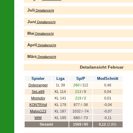
Juli
Detailansicht
Juni
Detailansicht
Mai
Detailansicht
April
Detailansicht
März
Detailansicht
Detailansicht Februar
Spieler
Liga
Sp/P
ModSchnitt
Dokoranger
1L 39
260
/ 112
0,46
SeLa89
KL 114
213
/ 9
0,04
Momobv
KL 141
219
/ 2
0,01
KONTRAst
KL 179
877 / -38
-0,04
Malou123
KL 187
1032 / -74
-0,07
WiM
KL 195
680 / -73
-0,11
Gesamt
1569 / 85
0,12
(2,80)