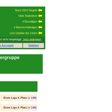
Nach DDV Regeln
Viele Statistiken
4 Einzelligen
3 Mannschaftsligen
Live-Update der Listen
st nicht eingeloggt.
Jetzt einloggen
.
n Account
Spielen
lergruppe
Erste Liga 4. Platz
(+ 140)
Erste Liga 4. Platz
(+ 140)