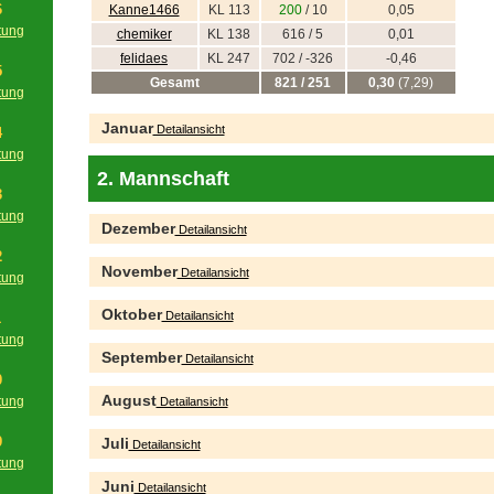
6
Kanne1466
KL 113
200
/ 10
0,05
tung
chemiker
KL 138
616 / 5
0,01
g
felidaes
KL 247
702 / -326
-0,46
5
Gesamt
821 / 251
0,30
(7,29)
tung
g
Januar
Detailansicht
4
tung
g
2. Mannschaft
3
tung
Dezember
Detailansicht
g
2
November
Detailansicht
tung
g
Oktober
Detailansicht
1
tung
September
g
Detailansicht
0
August
tung
Detailansicht
g
9
Juli
Detailansicht
tung
g
Juni
Detailansicht