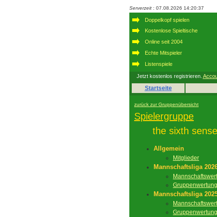
Serverzeit
: 07.08.2026 14:20:37
Doppelkopf spielen
Kostenlose Spieltische
Online seit 2004
Echte Mitspieler
Listenspiele
Jetzt kostenlos registrieren.
Accou
Startseite
zurück zur Gruppenübersicht
Spielergruppe
the sixth sens
Allgemein
Mitglieder
Mannschaftsliga 202
Mannschaftswer
Gruppenwertun
Mannschaftsliga 202
Mannschaftswer
Gruppenwertun