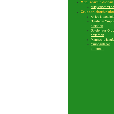
Mitgliederfunktionen
Mitgliedschaft 
Gruppenleiterfunkti
Aktive Ligaspiel
Spieler in Grupp
einladen
Spieler aus Gru
entfernen
Mannschaftsaufs
Gruppenleiter
ernennen