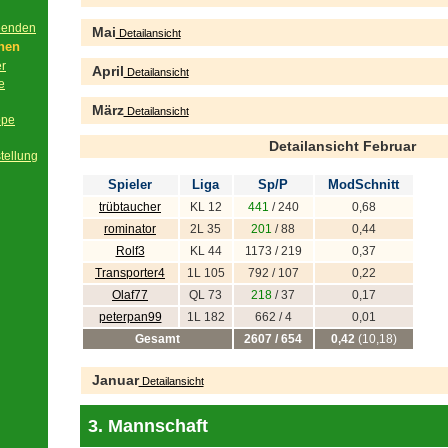
beenden
Mai
Detailansicht
onen
er
April
Detailansicht
e
März
Detailansicht
ppe
Detailansicht Februar
tellung
Spieler
Liga
Sp/P
ModSchnitt
trübtaucher
KL 12
441
/ 240
0,68
rominator
2L 35
201
/ 88
0,44
Rolf3
KL 44
1173 / 219
0,37
Transporter4
1L 105
792 / 107
0,22
Olaf77
QL 73
218
/ 37
0,17
peterpan99
1L 182
662 / 4
0,01
Gesamt
2607 / 654
0,42
(10,18)
Januar
Detailansicht
3. Mannschaft