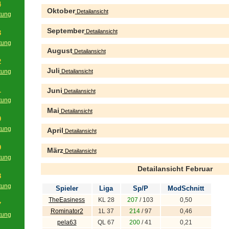
4
Oktober
Detailansicht
tung
g
September
Detailansicht
3
tung
August
Detailansicht
g
2
Juli
tung
Detailansicht
g
1
Juni
Detailansicht
tung
g
Mai
Detailansicht
0
tung
April
Detailansicht
g
9
März
Detailansicht
tung
g
Detailansicht Februar
8
tung
Spieler
Liga
Sp/P
ModSchnitt
g
TheEasiness
KL 28
207
/ 103
0,50
7
Rominator2
1L 37
214
/ 97
0,46
tung
pela63
QL 67
200
/ 41
0,21
g