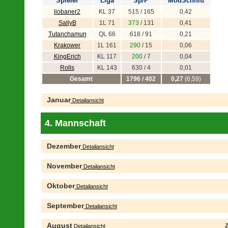
Spieler
Liga
Sp/P
ModSchnitt
liobaner2
KL 37
515 / 165
0,42
SallyB
1L 71
373
/ 131
0,41
Tutanchamun
QL 66
618 / 91
0,21
Krakower
1L 161
290
/ 15
0,06
KingErich
KL 117
200
/ 7
0,04
Rolls
KL 143
630 / 4
0,01
Gesamt
1796 / 402
0,27
(6,59)
Januar
Detailansicht
4. Mannschaft
Dezember
Detailansicht
November
Detailansicht
Oktober
Detailansicht
September
Detailansicht
August
Z
Detailansicht