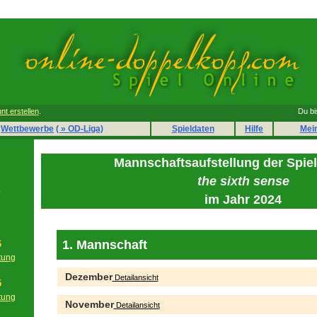
nt erstellen
.
Du bi
Wettbewerbe
( » OD-Liga)
Spieldaten
Hilfe
Mei
Mannschaftsaufstellung der Spie
the sixth sense
e
im Jahr 2024
1. Mannschaft
6
tung
g
Dezember
Detailansicht
5
tung
November
Detailansicht
g