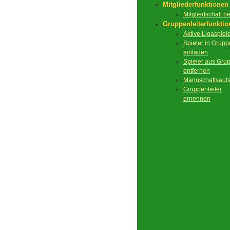
Mitgliederfunktionen
Mitgliedschaft 
Gruppenleiterfunkti
Aktive Ligaspiel
Spieler in Grupp
einladen
Spieler aus Gru
entfernen
Mannschaftsaufs
Gruppenleiter
ernennen