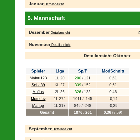
Januar
Detailansicht
5. Mannschaft
Dezember
Z
Detailansicht
November
Detailansicht
Detailansicht Oktober
Spieler
Liga
Sp/P
ModSchnitt
Malou123
1L 20
200
/ 121
0,61
SeLa89
KL 27
339
/ 152
0,51
MaJos
2L 36
326
/ 133
0,46
Momobv
1L 274
1011 / -145
-0,14
Mango
1L 317
849 / -248
-0,29
Gesamt
1876 / 261
0,36
(8,59)
September
Detailansicht