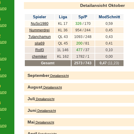
4
Detailansicht Oktober
tung
g
Spieler
Liga
Sp/P
ModSchnitt
3
NuSo1980
KL 17
326
/ 170
0,59
tung
Nummerdrei
KL 36
954 / 244
0,45
g
2
Tutanchamun
QL 43
1093 / 248
0,43
tung
sila69
QL 45
200
/ 81
0,41
g
Rolf3
1L 146
477
/ 37
0,10
1
chemiker
KL 162
1782 / 1
0,00
tung
Gesamt
2573 / 743
0,47
(11,23)
g
0
September
tung
Detailansicht
g
9
August
Detailansicht
tung
g
Juli
Detailansicht
8
tung
Juni
Detailansicht
g
7
Mai
Detailansicht
tung
g
April