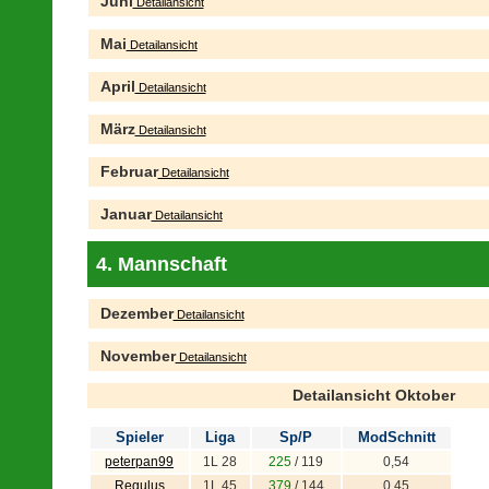
Juni
Detailansicht
Mai
Detailansicht
April
Detailansicht
März
Detailansicht
Februar
Detailansicht
Januar
Detailansicht
4. Mannschaft
Dezember
Detailansicht
November
Detailansicht
Detailansicht Oktober
Spieler
Liga
Sp/P
ModSchnitt
peterpan99
1L 28
225
/ 119
0,54
Regulus
1L 45
379
/ 144
0,45