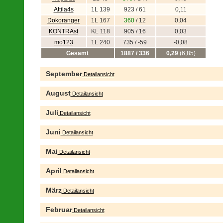
Attila4s
1L 139
923 / 61
0,11
Dokoranger
1L 167
360
/ 12
0,04
KONTRAst
KL 118
905 / 16
0,03
mo123
1L 240
735 / -59
-0,08
Gesamt
1887 / 336
0,29
(6,85)
September
Detailansicht
August
Detailansicht
Juli
Detailansicht
Juni
Detailansicht
Mai
Detailansicht
April
Detailansicht
März
Detailansicht
Februar
Detailansicht