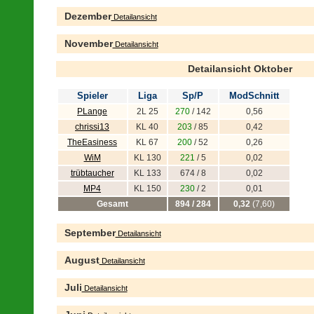
Dezember
Detailansicht
November
Detailansicht
Detailansicht Oktober
Spieler
Liga
Sp/P
ModSchnitt
PLange
2L 25
270
/ 142
0,56
chrissi13
KL 40
203
/ 85
0,42
TheEasiness
KL 67
200
/ 52
0,26
WiM
KL 130
221
/ 5
0,02
trübtaucher
KL 133
674 / 8
0,02
MP4
KL 150
230
/ 2
0,01
Gesamt
894 / 284
0,32
(7,60)
September
Detailansicht
August
Detailansicht
Juli
Detailansicht