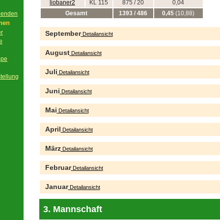
liobaner2
KL 115
875 / 20
0,04
Gesamt
1393 / 486
0,45
(10,88)
beenden
onen
er
September
Detailansicht
e
August
Detailansicht
ppe
Juli
Detailansicht
tellung
Juni
Detailansicht
Mai
Detailansicht
April
Detailansicht
März
Detailansicht
Februar
Detailansicht
Januar
Detailansicht
3. Mannschaft