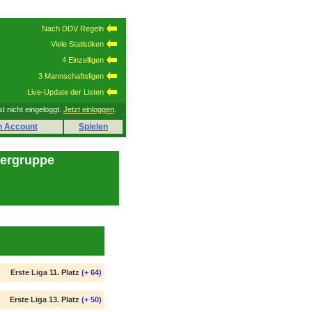
Nach DDV Regeln
Viele Statistiken
4 Einzelligen
3 Mannschaftsligen
Live-Update der Listen
st nicht eingeloggt.
Jetzt einloggen
.
n Account
Spielen
lergruppe
Erste Liga 11. Platz
(+ 64)
Erste Liga 13. Platz
(+ 50)