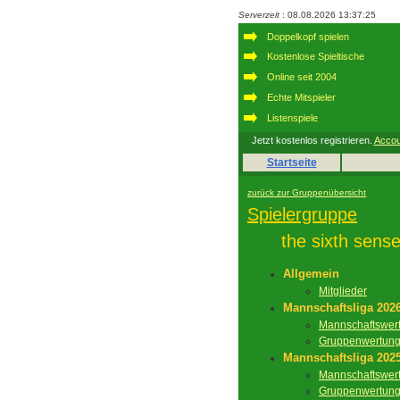
Serverzeit
: 08.08.2026 13:37:25
Doppelkopf spielen
Kostenlose Spieltische
Online seit 2004
Echte Mitspieler
Listenspiele
Jetzt kostenlos registrieren.
Accou
Startseite
zurück zur Gruppenübersicht
Spielergruppe
the sixth sens
Allgemein
Mitglieder
Mannschaftsliga 202
Mannschaftswer
Gruppenwertun
Mannschaftsliga 202
Mannschaftswer
Gruppenwertun