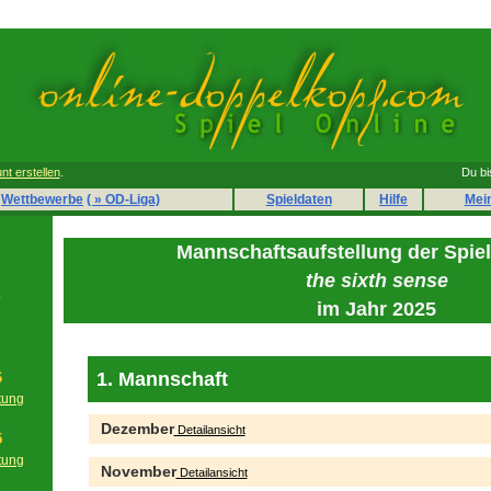
nt erstellen
.
Du bi
Wettbewerbe
( » OD-Liga)
Spieldaten
Hilfe
Mei
Mannschaftsaufstellung der Spie
the sixth sense
e
im Jahr 2025
1. Mannschaft
6
tung
g
Dezember
Detailansicht
5
tung
November
Detailansicht
g