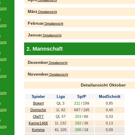
Detailansicht
6
tung
März
Detailansicht
g
5
Februar
Detailansicht
tung
g
Januar
Detailansicht
4
tung
g
2. Mannschaft
3
tung
Dezember
Detailansicht
g
2
November
Detailansicht
tung
g
Detailansicht Oktober
1
tung
Spieler
Liga
Sp/P
ModSchnitt
g
Bokert
QL 3
211
/ 199
0,95
0
tung
Domsche
1L 82
687 / 185
0,40
g
Olaf77
QL 57
203
/ 66
0,33
9
Kanne1466
1L 132
292
/ 36
0,13
tung
Komma
KL 105
200
/ 18
0,09
g