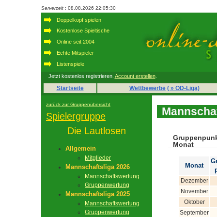
Serverzeit
: 08.08.2026 22:05:30
Doppelkopf spielen
Kostenlose Spieltische
Online seit 2004
Echte Mitspieler
Listenspiele
Jetzt kostenlos registrieren.
Account erstellen
.
Startseite
Wettbewerbe
( » OD-Liga)
zurück zur Gruppenübersicht
Mannschaf
Spielergruppe
Die Lautlosen
Gruppenpunk
Monat
Allgemein
Mitglieder
G
Monat
Mannschaftsliga 2026
Mannschaftswertung
Dezember
Gruppenwertung
November
Mannschaftsliga 2025
Oktober
Mannschaftswertung
Gruppenwertung
September