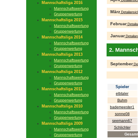
Detailansic
Mannschaftsliga 2016
Mannschaftswertung
März
Detailansic
Gruppenwertung
Mannschaftsliga 2015
Februar
Detaila
Mannschaftswertung
Gruppenwertung
Januar
Detailan
Mannschaftsliga 2014
Mannschaftswertung
Gruppenwertung
2. Mannsch
Mannschaftsliga 2013
Mannschaftswertung
September
Det
Gruppenwertung
Mannschaftsliga 2012
Mannschaftswertung
Gruppenwertung
Spieler
Mannschaftsliga 2011
elbtaler
Mannschaftswertung
Gruppenwertung
Buhm
Mannschaftsliga 2010
bademeester1
Mannschaftswertung
sonne08
Gruppenwertung
seemann67
Mannschaftsliga 2009
Schlichter
Mannschaftswertung
Gesam
Gruppenwertung