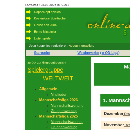
Serverzeit
: 08.08.2026 09:01:13
Doppelkopf spielen
Kostenlose Spieltische
Online seit 2004
Echte Mitspieler
Listenspiele
Jetzt kostenlos registrieren.
Account erstellen
.
Startseite
Wettbewerbe
( » OD-Liga)
zurück zur Gruppenübersicht
Ma
Spielergruppe
WELTWEIT
Allgemein
Mitglieder
1. Mannsch
Mannschaftsliga 2026
Mannschaftswertung
Gruppenwertung
Dezember
Deta
Mannschaftsliga 2025
Mannschaftswertung
November
Deta
Gruppenwertung