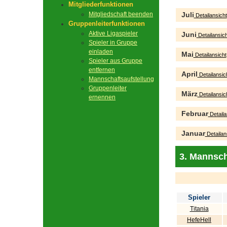
Mitgliederfunktionen
Mitgliedschaft beenden
Juli
Detailansicht
Gruppenleiterfunktionen
Aktive Ligaspieler
Juni
Detailansich
Spieler in Gruppe
einladen
Mai
Detailansicht
Spieler aus Gruppe
entfernen
April
Detailansic
Mannschaftsaufstellung
Gruppenleiter
März
Detailansic
ernennen
Februar
Detaila
Januar
Detailan
3. Mannsch
Spieler
Titania
HefeHell