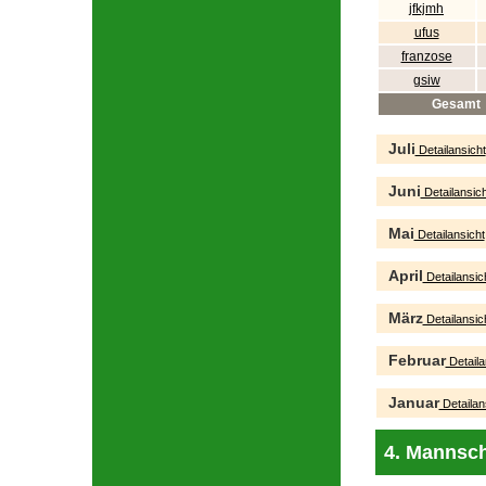
jfkjmh
ufus
franzose
gsiw
Gesamt
Juli
Detailansicht
Juni
Detailansich
Mai
Detailansicht
April
Detailansic
März
Detailansic
Februar
Detaila
Januar
Detailan
4. Mannsch