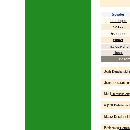
Spieler
dokotieger
Toto1975
Disconnect
ollo69
magicpsycho
Hasel
Gesam
Juli
Detailansicht
Juni
Detailansich
Mai
Detailansicht
April
Detailansic
März
Detailansic
Februar
Detaila