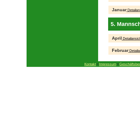
Januar
Detailan
5. Mannsch
April
Detailansic
Februar
Detaila
•
•
Kontakt
Impressum
Geschäftsbe