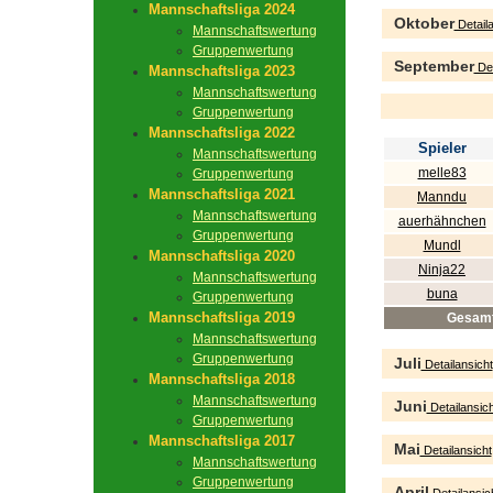
Mannschaftsliga 2024
Oktober
Detaila
Mannschaftswertung
Gruppenwertung
September
Det
Mannschaftsliga 2023
Mannschaftswertung
Gruppenwertung
Mannschaftsliga 2022
Spieler
Mannschaftswertung
melle83
Gruppenwertung
Mannschaftsliga 2021
Manndu
Mannschaftswertung
auerhähnchen
Gruppenwertung
Mundl
Mannschaftsliga 2020
Ninja22
Mannschaftswertung
buna
Gruppenwertung
Mannschaftsliga 2019
Gesam
Mannschaftswertung
Gruppenwertung
Juli
Detailansicht
Mannschaftsliga 2018
Mannschaftswertung
Juni
Detailansich
Gruppenwertung
Mannschaftsliga 2017
Mai
Detailansicht
Mannschaftswertung
Gruppenwertung
April