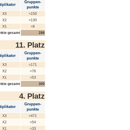
Gruppen-
iplikator
punkte
X3
=150
X2
=130
X1
=6
nkte gesamt
286
11. Platz
Gruppen-
iplikator
punkte
X3
=171
X2
=76
X1
=53
nkte gesamt
300
4. Platz
Gruppen-
iplikator
punkte
X3
=471
X2
=54
X1
=33