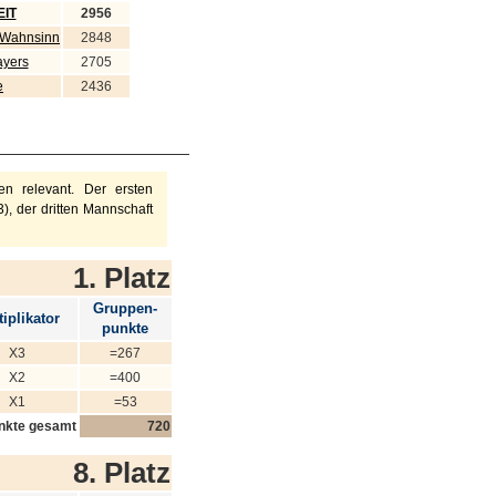
IT
2956
 Wahnsinn
2848
ayers
2705
e
2436
n relevant. Der ersten
), der dritten Mannschaft
1. Platz
Gruppen-
iplikator
punkte
X3
=267
X2
=400
X1
=53
nkte gesamt
720
8. Platz