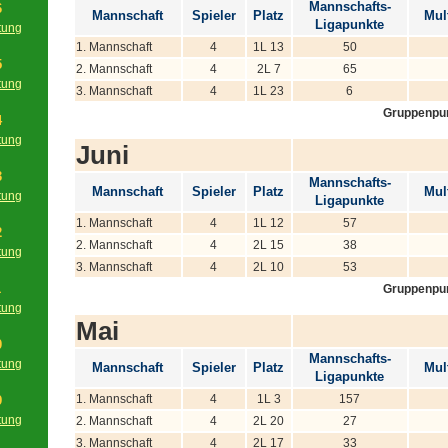
Mannschafts-
6
Mannschaft
Spieler
Platz
Mult
Ligapunkte
tung
g
1. Mannschaft
4
1L 13
50
5
2. Mannschaft
4
2L 7
65
tung
3. Mannschaft
4
1L 23
6
g
Gruppenpu
4
tung
Juni
g
3
Mannschafts-
Mannschaft
Spieler
Platz
Mult
tung
Ligapunkte
g
1. Mannschaft
4
1L 12
57
2
2. Mannschaft
4
2L 15
38
tung
3. Mannschaft
4
2L 10
53
g
1
Gruppenpu
tung
Mai
g
0
Mannschafts-
tung
Mannschaft
Spieler
Platz
Mult
Ligapunkte
g
1. Mannschaft
4
1L 3
157
9
tung
2. Mannschaft
4
2L 20
27
g
3. Mannschaft
4
2L 17
33