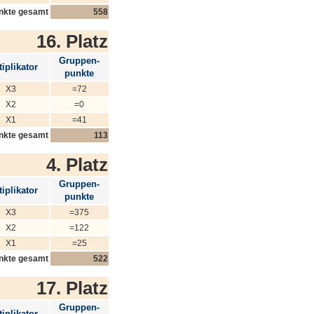
nkte gesamt
558
16. Platz
Gruppen-
iplikator
punkte
X3
=72
X2
=0
X1
=41
nkte gesamt
113
4. Platz
Gruppen-
iplikator
punkte
X3
=375
X2
=122
X1
=25
nkte gesamt
522
17. Platz
Gruppen-
iplikator