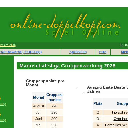
nt erstellen
.
Du bi
Wettbewerbe
( » OD-Liga)
Spieldaten
Hilfe
Mei
Mannschaftsliga Gruppenwertung 2026
Gruppenpunkte pro
Monat
Auszug Liste Beste 
Jahres
Gruppen-
Monat
6
punkte
Platz
Grupp
tung
August
720
g
Juli
286
2
the sixth 
5
Juni
300
3
Over the
tung
g
Mai
558
4
Bernellies Sc