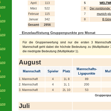
4
April
113
5
WELTWE
tung
März
522
6
Der nonblonde
g
Februar
115
7
munich pl
3
Januar
342
8
B Gör
tung
Gesamt
2956
g
2
Einzelauflistung Gruppenpunkte pro Monat
tung
g
Für die Gruppenwertung sind nur die ersten 3 Mannschafte
1
Mannschaft geht dabei die höchste Bedeutung zu (Multiplikator 3
tung
die niedrigste Bedeutung (Multiplikator 1).
g
0
August
tung
g
Mannschafts-
Mannschaft
Spieler
Platz
Mult
9
Ligapunkte
tung
1. Mannschaft
4
1L 8
89
g
2. Mannschaft
4
1L 1
200
8
3. Mannschaft
4
2L 10
53
tung
g
Gruppenpu
7
Juli
tung
g