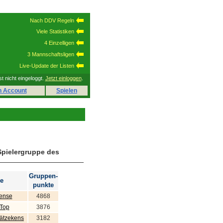
Nach DDV Regeln
Viele Statistiken
4 Einzelligen
3 Mannschaftsligen
Live-Update der Listen
st nicht eingeloggt.
Jetzt einloggen
.
n Account
Spielen
Spielergruppe des
Gruppen-
e
punkte
sense
4868
 Top
3876
hätzekens
3182