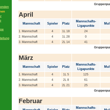
Gruppenpu
beenden
onen
April
er
e
Mannschafts-
Mannschaft
Spieler
Platz
Mult
Ligapunkte
ppe
1. Mannschaft
4
1L 18
24
2. Mannschaft
4
1L 28
0
tellung
3. Mannschaft
4
2L 14
41
Gruppenpu
März
Mannschafts-
Mannschaft
Spieler
Platz
Mult
Ligapunkte
1. Mannschaft
4
1L 5
125
2. Mannschaft
4
2L 8
61
3. Mannschaft
4
2L 21
25
Gruppenpu
Februar
Mannschafts-
Mannschaft
Spieler
Platz
Mult