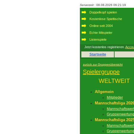
Serverzeit
: 08.08.2026 06:21:19
Doppelkopf spielen
Kostenlose Spieltische
Online seit 2004
Echte Mitspieler
Listenspiele
Jetzt kostenlos registrieren.
Accou
Startseite
zurück zur Gruppenübersicht
Spielergruppe
WELTWEIT
Allgemein
Mitglieder
Mannschaftsliga 202
Mannschaftswer
Gruppenwertun
Mannschaftsliga 202
Mannschaftswer
Gruppenwertun