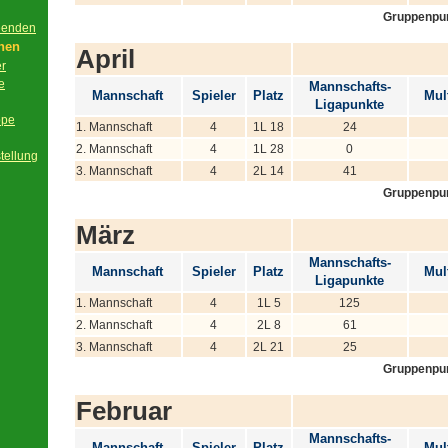
Gruppenpu
beenden
onen
April
er
e
Mannschafts-
Mannschaft
Spieler
Platz
Mult
Ligapunkte
ppe
1. Mannschaft
4
1L 18
24
2. Mannschaft
4
1L 28
0
tellung
3. Mannschaft
4
2L 14
41
Gruppenpu
März
Mannschafts-
Mannschaft
Spieler
Platz
Mult
Ligapunkte
1. Mannschaft
4
1L 5
125
2. Mannschaft
4
2L 8
61
3. Mannschaft
4
2L 21
25
Gruppenpu
Februar
Mannschafts-
Mannschaft
Spieler
Platz
Mult