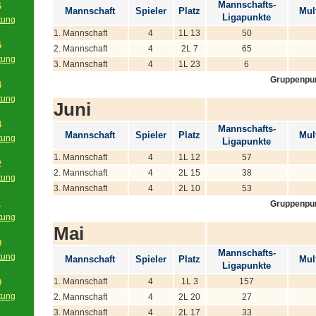
Mannschafts-
6
Mannschaft
Spieler
Platz
Mult
Ligapunkte
tung
g
1. Mannschaft
4
1L 13
50
5
2. Mannschaft
4
2L 7
65
tung
3. Mannschaft
4
1L 23
6
g
Gruppenpu
4
tung
Juni
g
3
Mannschafts-
Mannschaft
Spieler
Platz
Mult
tung
Ligapunkte
g
1. Mannschaft
4
1L 12
57
2
2. Mannschaft
4
2L 15
38
tung
3. Mannschaft
4
2L 10
53
g
1
Gruppenpu
tung
Mai
g
0
Mannschafts-
tung
Mannschaft
Spieler
Platz
Mult
Ligapunkte
g
1. Mannschaft
4
1L 3
157
9
tung
2. Mannschaft
4
2L 20
27
g
3. Mannschaft
4
2L 17
33