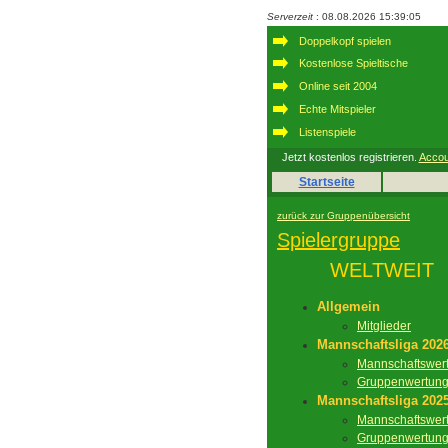
Serverzeit
: 08.08.2026 15:39:05
Doppelkopf spielen
Kostenlose Spieltische
Online seit 2004
Echte Mitspieler
Listenspiele
Jetzt kostenlos registrieren.
Accou
Startseite
zurück zur Gruppenübersicht
Spielergruppe
WELTWEIT
Allgemein
Mitglieder
Mannschaftsliga 202
Mannschaftswer
Gruppenwertun
Mannschaftsliga 202
Mannschaftswer
Gruppenwertun