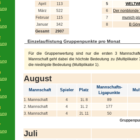
4
April
113
5
WELTWE
tung
März
522
6
Der nonblonde
g
Februar
115
7
munich pl
3
Januar
342
8
B Gör
tung
Gesamt
2907
g
2
Einzelauflistung Gruppenpunkte pro Monat
tung
g
Für die Gruppenwertung sind nur die ersten 3 Mannschafte
1
Mannschaft geht dabei die höchste Bedeutung zu (Multiplikator 3
tung
die niedrigste Bedeutung (Multiplikator 1).
g
0
August
tung
g
Mannschafts-
Mannschaft
Spieler
Platz
Mult
9
Ligapunkte
tung
1. Mannschaft
4
1L 8
89
g
2. Mannschaft
4
1L 2
177
8
3. Mannschaft
4
2L 11
50
tung
g
Gruppenpu
7
Juli
tung
g