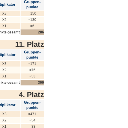
Gruppen-
iplikator
punkte
X3
=150
X2
=130
X1
=6
nkte gesamt
286
11. Platz
Gruppen-
iplikator
punkte
X3
=171
X2
=76
X1
=53
nkte gesamt
300
4. Platz
Gruppen-
iplikator
punkte
X3
=471
X2
=54
X1
=33