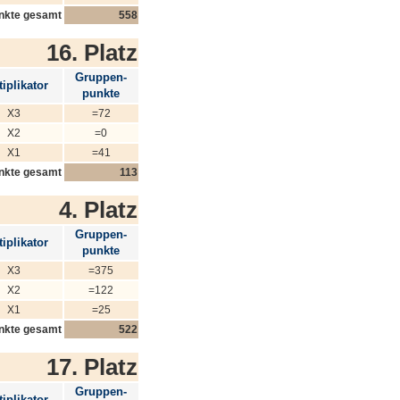
nkte gesamt
558
16. Platz
Gruppen-
iplikator
punkte
X3
=72
X2
=0
X1
=41
nkte gesamt
113
4. Platz
Gruppen-
iplikator
punkte
X3
=375
X2
=122
X1
=25
nkte gesamt
522
17. Platz
Gruppen-
iplikator