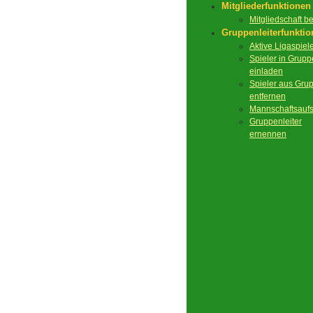
Mitgliederfunktionen
Mitgliedschaft 
Gruppenleiterfunkti
Aktive Ligaspiel
Spieler in Grupp
einladen
Spieler aus Gru
entfernen
Mannschaftsaufs
Gruppenleiter
ernennen