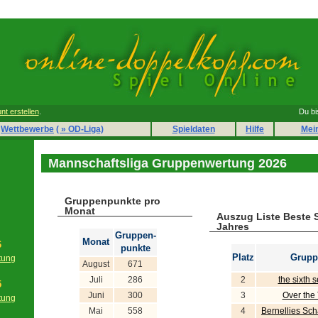
nt erstellen
.
Du bi
Wettbewerbe
( » OD-Liga)
Spieldaten
Hilfe
Mei
Mannschaftsliga Gruppenwertung 2026
Gruppenpunkte pro
Monat
Auszug Liste Beste 
Jahres
Gruppen-
Monat
6
punkte
Platz
Grupp
tung
August
671
g
Juli
286
2
the sixth 
5
Juni
300
3
Over the
tung
g
Mai
558
4
Bernellies Sc