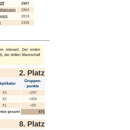
IT
2907
 Wahnsinn
2863
ayers
2819
e
2436
n relevant. Der ersten
), der dritten Mannschaft
2. Platz
Gruppen-
iplikator
punkte
X3
=267
X2
=354
X1
=50
nkte gesamt
671
8. Platz