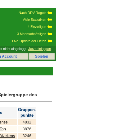
Nach DDV Regeln
Viele Statistiken
4 Einzelligen
3 Mannschaftsligen
Live-Update der Listen
st nicht eingeloggt.
Jetzt einloggen
.
n Account
Spielen
Spielergruppe des
Gruppen-
e
punkte
sense
4832
 Top
3876
hätzekens
3246