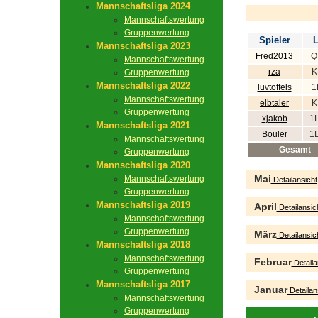
Mannschaftsliga 2024
Mannschaftswertung
Gruppenwertung
Spieler
L
Mannschaftsliga 2023
Fred2013
Q
Mannschaftswertung
rza
K
Gruppenwertung
Mannschaftsliga 2022
luvtoffels
1
Mannschaftswertung
elbtaler
K
Gruppenwertung
xjakob
1
Mannschaftsliga 2021
Bouler
1
Mannschaftswertung
Gesamt
Gruppenwertung
Mannschaftsliga 2020
Mai
Mannschaftswertung
Detailansicht
Gruppenwertung
Mannschaftsliga 2019
April
Detailansic
Mannschaftswertung
Gruppenwertung
März
Detailansic
Mannschaftsliga 2018
Mannschaftswertung
Februar
Detaila
Gruppenwertung
Mannschaftsliga 2017
Januar
Detailan
Mannschaftswertung
Gruppenwertung