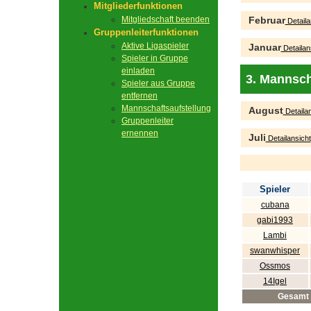
Mitgliederfunktionen
Mitgliedschaft beenden
Februar
Detaila
Gruppenleiterfunktionen
Aktive Ligaspieler
Januar
Detailan
Spieler in Gruppe
einladen
3. Mannsch
Spieler aus Gruppe
entfernen
Mannschaftsaufstellung
August
Detailan
Gruppenleiter
ernennen
Juli
Detailansicht
Spieler
cubana
gabi1993
Lambi
swanwhisper
Ossmos
14Igel
Gesamt