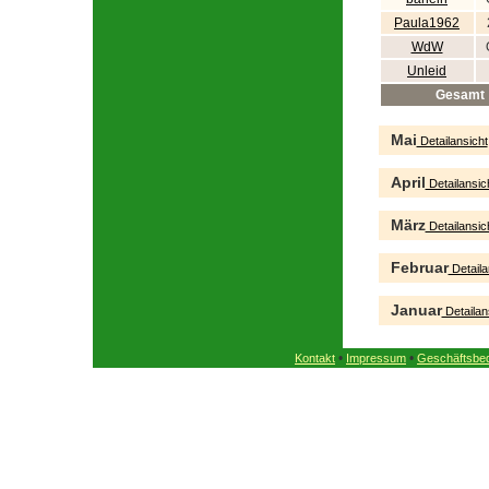
Paula1962
WdW
Unleid
Gesamt
Mai
Detailansicht
April
Detailansic
März
Detailansic
Februar
Detaila
Januar
Detailan
•
•
Kontakt
Impressum
Geschäftsbe