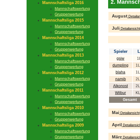
2. Mannsch
Mannschaftsliga 2016
Mannschaftswertung
Gruppenwertung
August
Detailan
Mannschaftsliga 2015
Mannschaftswertung
Juli
Detailansicht
Gruppenwertung
Mannschaftsliga 2014
Mannschaftswertung
Gruppenwertung
Spieler
L
Mannschaftsliga 2013
gsiw
1
Mannschaftswertung
dumpling
1L
Gruppenwertung
blaha
1L
Mannschaftsliga 2012
Mannschaftswertung
namib
2L
Gruppenwertung
Alkonost
2L
Mannschaftsliga 2011
Wilbur
KL
Mannschaftswertung
Gesamt
Gruppenwertung
Mannschaftsliga 2010
Mai
Detailansicht
Mannschaftswertung
Gruppenwertung
April
Mannschaftsliga 2009
Detailansic
Mannschaftswertung
März
Gruppenwertung
Detailansic