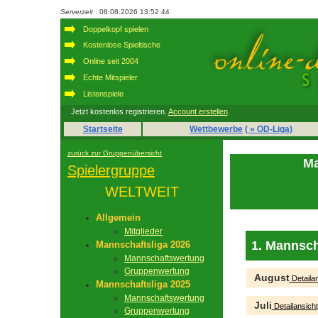
Serverzeit
: 08.08.2026 13:52:44
Doppelkopf spielen
Kostenlose Spieltische
Online seit 2004
Echte Mitspieler
Listenspiele
Jetzt kostenlos registrieren.
Account erstellen
.
Startseite
Wettbewerbe
( » OD-Liga)
zurück zur Gruppenübersicht
Ma
Spielergruppe
WELTWEIT
Allgemein
Mitglieder
1. Mannsch
Mannschaftsliga 2026
Mannschaftswertung
Gruppenwertung
August
Detailan
Mannschaftsliga 2025
Mannschaftswertung
Juli
Detailansicht
Gruppenwertung