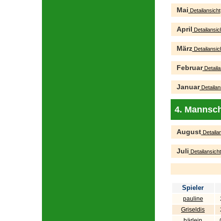
Mai
Detailansicht
April
Detailansic
März
Detailansic
Februar
Detaila
Januar
Detailan
4. Mannsch
August
Detailan
Juli
Detailansicht
Spieler
pauline
Griseldis
bärlein