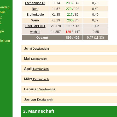
lischenmoe13
1L 14
203
/ 142
0,70
beenden
Berti
1L 57
279
/ 108
0,42
onen
Broilerkeule
KL 35
217
/ 85
0,40
er
Wero
KL 39
200
/ 74
0,37
e
TRAUMBLATT
2L 178
551 / -13
-0,02
ppe
wichtel
1L 357
189
/ -147
-0,85
Gesamt
899 / 409
0,47
(11,33)
tellung
Juni
Detailansicht
Mai
Detailansicht
April
Detailansicht
März
Detailansicht
Februar
Detailansicht
Januar
Detailansicht
3. Mannschaft