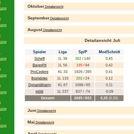
4
Oktober
Detailansicht
tung
g
September
Detailansicht
3
tung
August
Detailansicht
g
2
Detailansicht Juli
tung
g
Spieler
Liga
Sp/P
ModSchnitt
1
tung
Scheff
1L 38
362
/ 140
0,45
g
BayerPit
1L 56
195
/ 94
0,42
0
ProCedere
KL 33
1926 / 395
0,41
tung
thomdoko
1L 133
202
/ 24
0,12
g
DynamitHarry
KL 87
1086 / 65
0,11
9
mölli
1L 237
837 / -74
-0,09
tung
g
Gesamt
2685 / 653
0,35
(8,39)
8
tung
Juni
Detailansicht
g
7
Mai
Detailansicht
tung
g
April