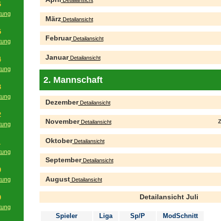
Detailansicht
6
tung
März
Detailansicht
g
5
Februar
Detailansicht
tung
g
Januar
Detailansicht
4
tung
g
2. Mannschaft
3
tung
Dezember
Detailansicht
g
2
November
Z
Detailansicht
tung
g
Oktober
Detailansicht
1
tung
September
g
Detailansicht
0
August
tung
Detailansicht
g
Detailansicht Juli
9
tung
Spieler
Liga
Sp/P
ModSchnitt
g