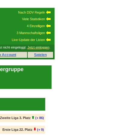
Nach DDV Regeln
Viele Statistiken
4 Einzelligen
3 Mannschaftsligen
Live-Update der Listen
st nicht eingeloggt.
Jetzt einloggen
.
n Account
Spielen
lergruppe
Zweite Liga 3. Platz
(+ 86)
Erste Liga 22. Platz
(+ 9)