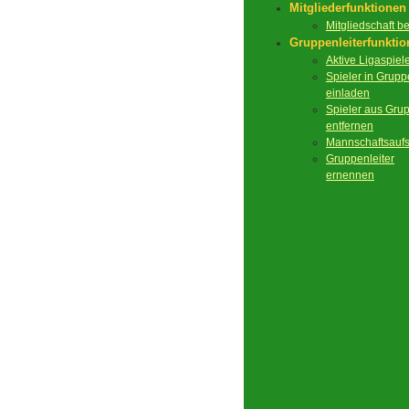
Mitgliederfunktionen
Mitgliedschaft 
Gruppenleiterfunkti
Aktive Ligaspiel
Spieler in Grupp
einladen
Spieler aus Gru
entfernen
Mannschaftsaufs
Gruppenleiter
ernennen