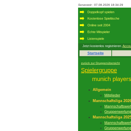
Serverzeit
: 07.08.2026 18:34:29
Doppelkopf spielen
Kostenlose Spieltische
Online seit 2004
Echte Mitspieler
Listenspiele
Jetzt kostenlos registrieren.
Accou
Startseite
zurück zur Gruppenübersicht
Spielergruppe
munich player
Allgemein
Mitglieder
Mannschaftsliga 202
Mannschaftswer
Gruppenwertun
Mannschaftsliga 202
Mannschaftswer
Gruppenwertun