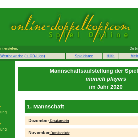
nt erstellen
.
Du bi
Wettbewerbe
( » OD-Liga)
Spieldaten
Hilfe
Mei
Mannschaftsaufstellung der Spie
munich players
s
im Jahr 2020
1. Mannschaft
6
tung
g
Dezember
Detailansicht
5
tung
November
Detailansicht
g