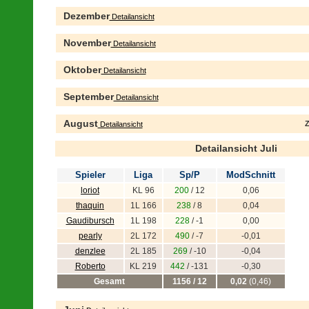
Dezember
Detailansicht
November
Detailansicht
Oktober
Detailansicht
September
Detailansicht
August
Z
Detailansicht
Detailansicht Juli
Spieler
Liga
Sp/P
ModSchnitt
loriot
KL 96
200
/ 12
0,06
thaquin
1L 166
238
/ 8
0,04
Gaudibursch
1L 198
228
/ -1
0,00
pearly
2L 172
490
/ -7
-0,01
denzlee
2L 185
269
/ -10
-0,04
Roberto
KL 219
442
/ -131
-0,30
Gesamt
1156 / 12
0,02
(0,46)