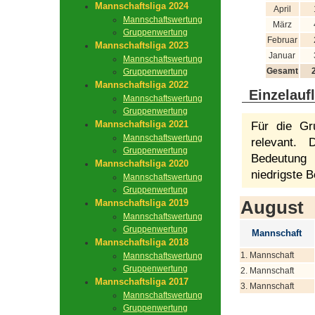
Mannschaftsliga 2024
April
Mannschaftswertung
März
Gruppenwertung
Februar
Mannschaftsliga 2023
Januar
Mannschaftswertung
Gesamt
Gruppenwertung
Mannschaftsliga 2022
Einzelauf
Mannschaftswertung
Gruppenwertung
Mannschaftsliga 2021
Für die Gr
Mannschaftswertung
relevant.
Gruppenwertung
Bedeutung 
Mannschaftsliga 2020
niedrigste B
Mannschaftswertung
Gruppenwertung
August
Mannschaftsliga 2019
Mannschaftswertung
Gruppenwertung
Mannschaft
Mannschaftsliga 2018
1. Mannschaft
Mannschaftswertung
Gruppenwertung
2. Mannschaft
Mannschaftsliga 2017
3. Mannschaft
Mannschaftswertung
Gruppenwertung