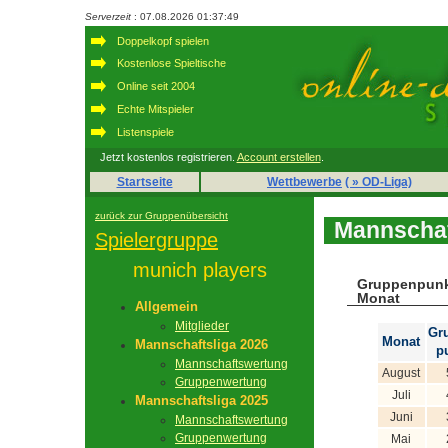
Serverzeit
: 07.08.2026 01:37:49
Doppelkopf spielen
Kostenlose Spieltische
Online seit 2004
Echte Mitspieler
Listenspiele
Jetzt kostenlos registrieren.
Account erstellen
.
Startseite
Wettbewerbe
( » OD-Liga)
zurück zur Gruppenübersicht
Mannschaf
Spielergruppe
munich players
Gruppenpunk
Monat
Allgemein
Mitglieder
Gr
Monat
Mannschaftsliga 2026
p
Mannschaftswertung
August
Gruppenwertung
Juli
Mannschaftsliga 2025
Juni
Mannschaftswertung
Gruppenwertung
Mai