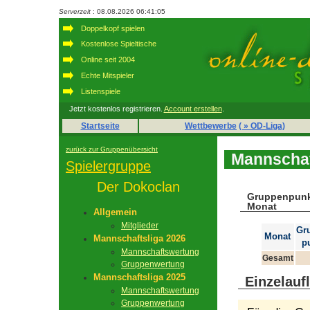
Serverzeit
: 08.08.2026 06:41:05
Doppelkopf spielen
Kostenlose Spieltische
Online seit 2004
Echte Mitspieler
Listenspiele
Jetzt kostenlos registrieren.
Account erstellen
.
Startseite
Wettbewerbe
( » OD-Liga)
zurück zur Gruppenübersicht
Mannschaf
Spielergruppe
Der Dokoclan
Gruppenpunk
Monat
Allgemein
Mitglieder
Gr
Monat
Mannschaftsliga 2026
p
Mannschaftswertung
Gesamt
Gruppenwertung
Mannschaftsliga 2025
Einzelauf
Mannschaftswertung
Gruppenwertung