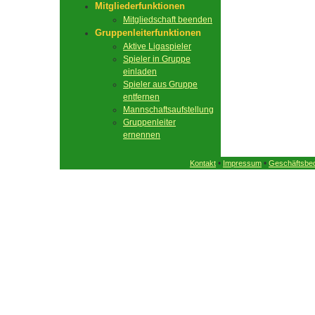
Mitgliederfunktionen
Mitgliedschaft beenden
Gruppenleiterfunktionen
Aktive Ligaspieler
Spieler in Gruppe
einladen
Spieler aus Gruppe
entfernen
Mannschaftsaufstellung
Gruppenleiter
ernennen
•
•
Kontakt
Impressum
Geschäftsbe