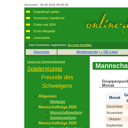
Serverzeit
: 06.08.2026 08:09:39
Doppelkopf spielen
Kostenlose Spieltische
Online seit 2004
Echte Mitspieler
Listenspiele
Jetzt kostenlos registrieren.
Account erstellen
.
Startseite
Wettbewerbe
( » OD-Liga)
zurück zur Gruppenübersicht
Mannschaf
Spielergruppe
Freunde des
Gruppenpunk
Schweigens
Monat
G
Allgemein
Monat
Mitglieder
Dezember
Mannschaftsliga 2026
Mannschaftswertung
November
Gruppenwertung
Oktober
Mannschaftsliga 2025
September