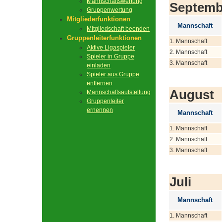
Mannschaftswertung
Septemb
Gruppenwertung
Mitgliederfunktionen
Mannschaft
Mitgliedschaft beenden
Gruppenleiterfunktionen
1. Mannschaft
Aktive Ligaspieler
2. Mannschaft
Spieler in Gruppe
3. Mannschaft
einladen
Spieler aus Gruppe
entfernen
August
Mannschaftsaufstellung
Gruppenleiter
ernennen
Mannschaft
1. Mannschaft
2. Mannschaft
3. Mannschaft
Juli
Mannschaft
1. Mannschaft